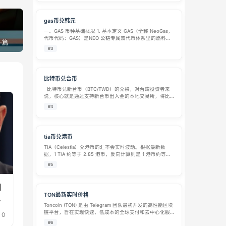
士永久中立…
gas币兑韩元
一、GAS 币种基础概况 1. 基本定义 GAS（全称 NeoGas，
代币代码：GAS）是NEO 公链专属双代币体系里的燃料手
一篇
续费代币，和治理代币 NEO 配套运行，并非以太坊网络里
#3
手续费计量单位的 Gas 概念，二者属性完全不同CoinM…
比特币兑台币
比特币兑新台币（BTC/TWD）的兑换，对台湾投资者来
说，核心就是通过支持新台币出入金的本地交易所，将比
特币兑换成新台币并提领到银行账户。由于多数国际主流
#4
交易平台不直接支持新台币，因此需要通过特定的路径和
平台来完成。 1. 当…
tia币兑港币
TIA（Celestia）兑港币的汇率会实时波动。根据最新数
据，1 TIA 约等于 2.85 港币，反向计算则是 1 港币约等于
0.35 TIA。 项目背景：TIA是什么？ TIA 是 Celestia 网络
#5
的原生代币。Celestia …
月
TON最新实时价格
何
Toncoin (TON) 是由 Telegram 团队最初开发的高性能区块
链平台，旨在实现快速、低成本的全球支付和去中心化服
0
务。尽管 Telegram 因监管问题退出了项目，但 TON 社区
#6