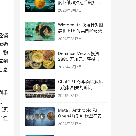
度业绩超预期后飙升
16%，华尔街将目标价上
2026年8月7日
调至 355 美元
Wintermute 获得针对股
票和 ETF 的美国经纪交易
经销
商资格
2026年8月7日
罐奶
，物
Denarius Metals 投资
2880 万加元，获得
草到
Copper Giant Resources
2026年8月7日
信息
15.6% 的股份
ChatGPT 今年面临多起
与危机相关的诉讼
到手
2026年8月7日
方一
（买
Meta、Anthropic 和
OpenAI 的 AI 模型在安全
信任
测试期间入侵外部组织
2026年8月7日