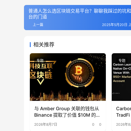
普通人怎么选区块链交易平台？聊聊我踩过的坑
台的门道
上一篇
2025年5月20日 上
相关推荐
专题
专题
与 Amber Group 关联的钱包从
Carb
Binance 提取了价值 $10M 的
Trad
ENA、AAVE、ETH、BNB 和
2026年8月7日
0
0
2026年
LINK。