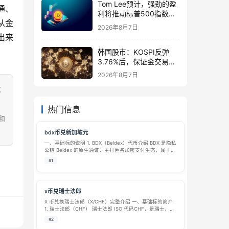
Tom Lee预计，强劲的盈
通、
利将推动标普500指数在
从金
8月前升至8,000点
2026年8月7日
出来
韩国股市：KOSPI反弹
3.76%后，保证金交易激
增1万亿韩元
2026年8月7日
致
热门信息
和
bdx币兑新加坡元
一、基础标的说明 1. BDX（Beldex）代币介绍 BDX 是隐私
公链 Beldex 的原生通证，主打匿名加密支付生态，属于隐
私类加密货币： 核心技术：基于 CryptoNote 底层，搭载
#1
环签名、隐形地址、RingCT 加密，强制隐藏…
x币兑瑞士法郎
X 币兑换瑞士法郎（X/CHF）完整介绍 一、基础标的简介
1. 瑞士法郎（CHF） 瑞士法郎 ISO 代码CHF，是瑞士、列
支敦士登法定流通货币，由瑞士国家银行（SNB）发行管
#2
控，公认全球顶级避险法币抖音百科。 核心属性：依托瑞