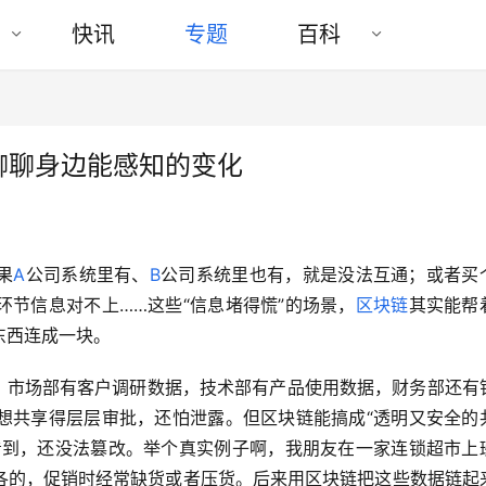
快讯
专题
百科
聊聊身边能感知的变化
果
A
公司系统里有、
B
公司系统里也有，就是没法互通；或者买
节信息对不上……这些“信息堵得慌”的场景，
区块链
其实能帮
东西连成一块。
，市场部有客户调研数据，技术部有产品使用数据，财务部还有
想共享得层层审批，还怕泄露。但区块链能搞成“透明又安全的
看到，还没法篡改。举个真实例子啊，我朋友在一家连锁超市上
各的，促销时经常缺货或者压货。后来用区块链把这些数据链起