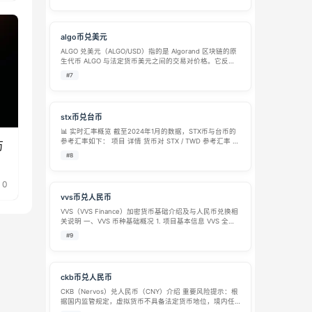
继续推动其发展，使其成为当前增长最快的 Laye…
algo币兑美元
ALGO 兑美元（ALGO/USD）指的是 Algorand 区块链的原
生代币 ALGO 与法定货币美元之间的交易对价格。它反映
了 1 个 ALGO 代币值多少美元，是衡量 ALGO 市场价值最
#7
直接的指标，也是加密货币交易中最活跃的交易对之…
stx币兑台币
📊 实时汇率概览 截至2024年1月的数据，STX币与台币的
参考汇率如下： 项目 详情 货币对 STX / TWD 参考汇率 1
万
STX ≈ 488.77 新台币 数据来源 BTCC交易所现货报价 📝
#8
关键说明与提示 价格时效：上述汇率基于…
0
vvs币兑人民币
VVS（VVS Finance）加密货币基础介绍及与人民币兑换相
关说明 一、VVS 币种基础概况 1. 项目基本信息 VVS 全称
VVS Finance，取名含义为 “Very Very Simple”，是搭建在
#9
Cronos 公链之上的去…
ckb币兑人民币
CKB（Nervos）兑人民币（CNY）介绍 重要风险提示：根
据国内监管规定，虚拟货币不具备法定货币地位，境内任
何虚拟货币与人民币兑换、虚拟货币交易炒作活动均属于