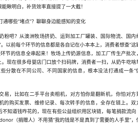
眼能瞅明白，补货效率直接提了一大截！
奶粉吧？从澳洲牧场挤奶、运到加工厂罐装、国际物流、国内
”。以前每个环节的信息都是各自记在小本本上，消费者想查“这
些环节的信息全串起来！牧场上传奶源信息，加工厂传生产批次
链上。现在很多母婴店门口放个扫码牌，消费者一扫，从奶牛吃啥
些分散在不同公司、不同国家的信息，根本没法打通成一条“
交易，比如在二手平台卖相机，对方怕你是翻新机，你怕对方
相机的购买发票、维修记录、每次转手的信息，全存在链上。双
后不知道钱咋花的，现在有些公益组织用区块链，每笔捐款流向
onor（捐赠人）不用猜“我的钱是不是真到了需要的人手里”，