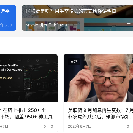
和选平
区块链是啥？用平常唠嗑的方式给你讲明白
午5:53
2025年5月20日 上午6:14
下
专题
on 在链上推出 250+ 个
美联储 9 月加息再生变数：7 
Fi 市场，涵盖 950+ 种工具
非农意外减少后，预测市场如
重新定价？
8月7日
0
0
2026年8月7日
0