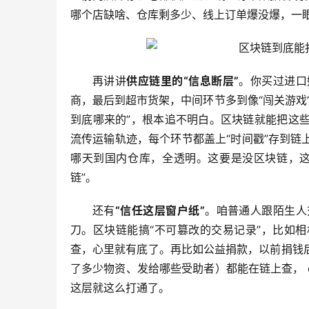
哪个店缺啥、仓库剩多少、线上订单爆没爆，一
再讲讲
供应链里的“信息断层”
。你买过进口
商，最后到超市货架，中间环节多到像“闯关游戏
到底哪来的”，根本追不明白。区块链就能把这
流传运输轨迹，每个环节都盖上“时间戳”存到
哪天到国内仓库，全透明。这要是没区块链，这
链”。
还有
“信任这层窗户纸”
。咱普通人跟陌生人
刀。区块链能搞“不可篡改的交易记录”，比如
查，心里就有底了。再比如公益捐款，以前捐钱
了多少物资、发给哪些受助者）都能在链上查， d
这层就这么打通了。