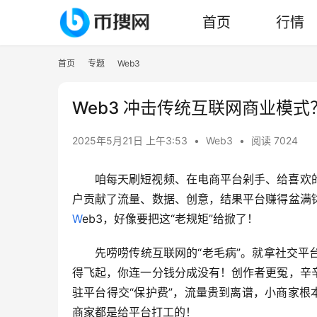
首页
行情
首页
专题
Web3
Web3 冲击传统互联网商业模
2025年5月21日 上午3:53
•
Web3
•
阅读 7024
咱每天刷短视频、在电商平台剁手、给喜欢
W
eb3，好像要把这“老规矩”给掀了！
先唠唠传统互联网的“老毛病”。就拿社交
得飞起，你连一分钱分成没有！创作者更冤，辛
驻平台得交“保护费”，流量贵到离谱，小商家根
商家都是给平台打工的！