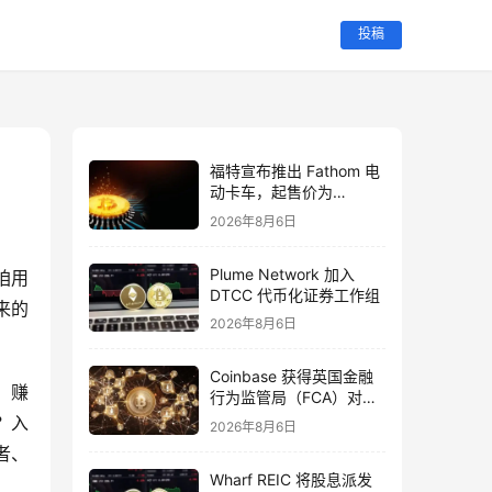
投稿
福特宣布推出 Fathom 电
动卡车，起售价为
28,350 美元
2026年8月6日
Plume Network 加入
咱用
DTCC 代币化证券工作组
户贡献了流量、数据、创意，结果平台赚得盆满钵满，咱除了看广告、被推送，啥实际好处没捞着？这两年冒出来的 
2026年8月6日
Coinbase 获得英国金融
，赚
行为监管局（FCA）对代
币化美国股票的全面授权
？入
2026年8月6日
者、
Wharf REIC 将股息派发