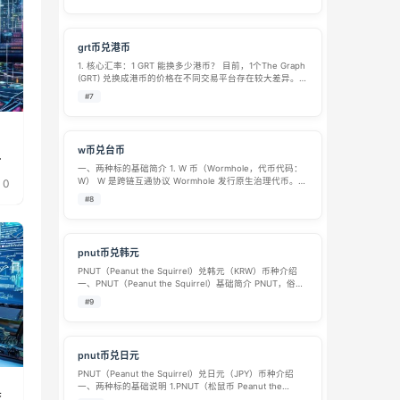
建 Intel Exchange 情报交易市场，支持用户悬…
grt币兑港币
1. 核心汇率：1 GRT 能换多少港币？ 目前，1个The Graph
(GRT) 兑换成港币的价格在不同交易平台存在较大差异。根
据搜索结果，主要报价如下： 火币 (HTX)：1 GRT ≈ 0.20
#7
HKD Revolut：1 GRT …
w币兑台币
术
一、两种标的基础简介 1. W 币（Wormhole，代币代码：
W） W 是跨链互通协议 Wormhole 发行原生治理代币。
0
定位：区块链跨链桥梁，支持多条公链资产、NFT 跨链流
#8
转；W 代币用于社区治理，投票决定协议手续费、链网络
接入、…
pnut币兑韩元
PNUT（Peanut the Squirrel）兑韩元（KRW）币种介绍
一、PNUT（Peanut the Squirrel）基础简介 PNUT，俗称
松鼠币，代币代码PNUT，是搭建在Solana 区块链上的社
#9
区驱动型迷因（Meme）代…
pnut币兑日元
PNUT（Peanut the Squirrel）兑日元（JPY）币种介绍
具
一、两种标的基础说明 1.PNUT（松鼠币 Peanut the
Squirrel） PNUT 是搭建在Solana 区块链上的模因加密货