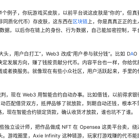
。举个例子，你玩游戏买皮肤，以前平台说这皮肤是“你的”，但真
非同质化代币）存皮肤，这东西在
区块链
上，你是真真正正的主
数据，以后你在链上的身份、行为数据，自己能加密控制，平
头，用户白打工”，Web3 改成“用户参与就分钱”。比如 D
A
O
决定发展方向，赚了钱按贡献分代币。内容平台也一样，你给优
钱或者换服务。就像现在有些小众社区，用户活跃起来，手里的
判，现在 Web3 用智能合约自动办事。比如借钱，以前得求银
协议自动匹配借贷双方，抵押品够了就放款，到期自动还钱，根本不
路，现在智能合约锁定货款，确认收货才放款，谁也坑不了谁。
独立设计师，把作品做成 NFT 在 Opensea 这类平台卖，绕
戏圈里，Axie Infinity 这种链游，玩家打游戏赚的代币能