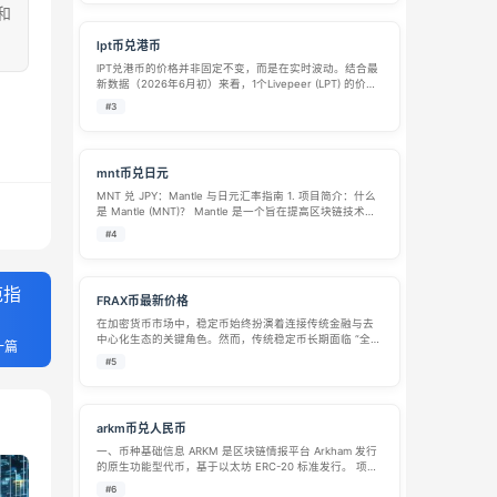
和
lpt币兑港币
lPT兑港币的价格并非固定不变，而是在实时波动。结合最
新数据（2026年6月初）来看，1个Livepeer (LPT) 的价值
大约在 14 至 19 港币之间。 不同交易平台和工具提供的报
#3
价各有不同，主要取决于其数据源和更新频率。为了让你
快…
mnt币兑日元
MNT 兑 JPY：Mantle 与日元汇率指南 1. 项目简介：什么
是 Mantle (MNT)？ Mantle 是一个旨在提高区块链技术可
访问性的去中心化平台。它专注于解决当前区块链领域的
#4
一些关键痛点，允许价值和数据在不同的区块链网络之…
范指
FRAX币最新价格
在加密货币市场中，稳定币始终扮演着连接传统金融与去
中心化生态的关键角色。然而，传统稳定币长期面临 “全抵
一篇
押资本低效” 与 “纯算法高风险” 的两难困境。2020 年 12
#5
月，Frax Finance 团队推出的 FRAX 币（代币符号：F…
arkm币兑人民币
一、币种基础信息 ARKM 是区块链情报平台 Arkham 发行
的原生功能型代币，基于以太坊 ERC-20 标准发行。 项目
定位：Arkham 主打链上数据分析、地址实体标签识别，搭
#6