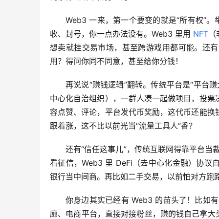
Web3 一来，第一个要变的就是“所有权”
收、封号，你一点办法没有。Web3 里用 
NFT
（
想卖就挂交易市场，甚至跨游戏用都可能。还有
用？得问你同不同意，甚至给你分钱！
再说说“赚钱逻辑”翻转。传统平台是“平台赚大
中心化自治组织），一群人凑一起做项目，投票
容点赞、评论，平台发代币奖励，这代币还能换
跟着涨，这不比以前光当“流量工具人”香？
还有“信任这事儿”，传统互联网得靠平台当裁
看征信，Web3 里 DeFi（去中心化金融）
银行当中间商。再比如二手交易，以前怕对方跑
你身边其实已经有 Web3 的苗头了！比如有些
廊、电商平台，直接对接粉丝，赚的钱自己拿大头。游