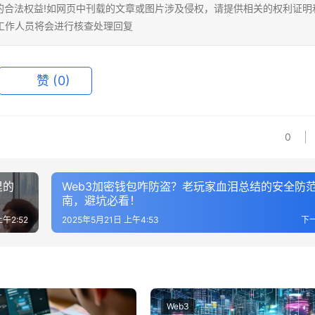
的合法权益!如网页中刊载的文章或图片涉及侵权，请提供相关的权利证明
相关工作人员将会进行核查处理回复
赞
(0)
0
里的
Web3加密钱包咋防盗？老玩家血泪总结的安全防
南，避坑必看！
上午2:52
2025年5月21日 上午4:53
下
Web3