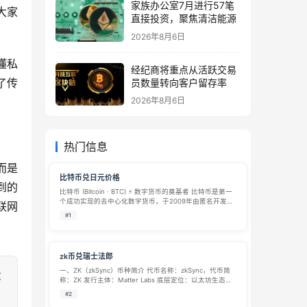
家族办公室7月进行57笔
大家
直接投资，聚焦清洁能源
2026年8月6日
懂私
经纪商将重点从活跃交易
了传
员数量转向客户留存率
2026年8月6日
热门信息
而是
比特币兑日元价格
的 
比特币 (Bitcoin · BTC) ⚡ 数字货币的奠基者 比特币是第一
个成功实现的去中心化数字货币，于2009年由匿名开发者
联网
或团队“中本聪”创立。它不依赖任何中央机构运营，通过点
#1
对点网络和区块链技术实现价值的全球流通。 🔗 核心特性
去…
zk币兑瑞士法郎
一、ZK（zkSync）币种简介 代币名称：zkSync，代币简
致
称：ZK 发行主体：Matter Labs 底层定位：以太坊生态主
流 Layer2 扩容网络，采用 ZK-Rollup 零知识证明技术，解
#2
决以太坊拥堵、手续费高昂问题。核心用途…