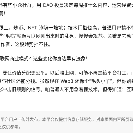
有些小众社群，用 DAO 投票决定每周推什么内容，运营经费
啊！
没跟上，炒币、NFT 诈骗一堆坑；技术门槛也高，普通用户搞不
这些“毛病”就像互联网刚出来时的乱象，慢慢会规范。关键是它动
创作者，这股趋势挡不住。
3 要让价值分配更公平。以后咱上网，可能不再是给平台打工，
社区还能分钱。虽然现在 Web3 还像个“毛头小子”，但你刷到
都是它冲击旧规则的信号。咱普通人不用急着懂技术，但得知道：互
为平台用户上传并发布，本平台仅提供信息存储服务，对本页面内容所引
息仅供参考。