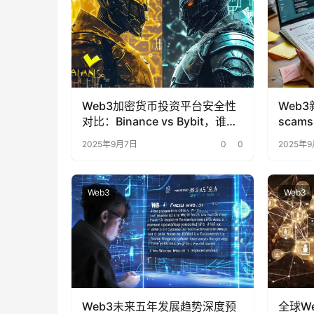
Web3加密货币投资平台安全性
Web
对比：Binance vs Bybit，谁更
sca
值得信赖？
误区破
2025年9月7日
0
0
2025年
Web3
Web3
Web3未来五年发展趋势深度预
全球W