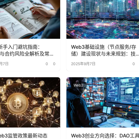
3新手入门避坑指南：
Web3基础设施（节点服务/存
ms与合约风险全解析及常见
储）建设现状与未来规划：技
解
突破与生态布局
9月7日
0
0
2025年9月7日
0
Web3
eb3监管政策最新动态
Web3创业方向选择：DAO工