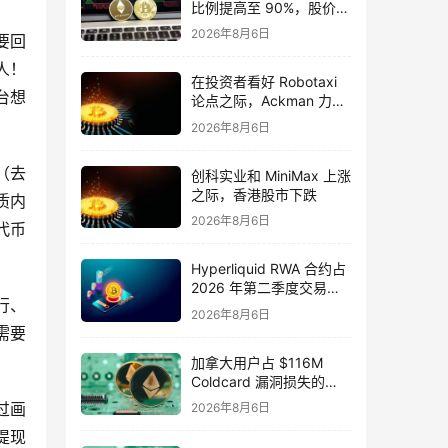
比例提高至 90%，股价飙
升 13.7%
2026年8月6日
要回
人！
在投资者看好 Robotaxi
台想
论点之际，Ackman 力挺
Uber 股票
2026年8月6日
（去
创科实业和 MiniMax 上涨
之际，香港股市下跌
质内
2026年8月6日
代币
Hyperliquid RWA 合约占
2026 年第二季度交易活
行、
动的 32%
2026年8月6日
需要
加拿大用户占 $116M
Coldcard 漏洞损失的
25%
过画
2026年8月6日
提现