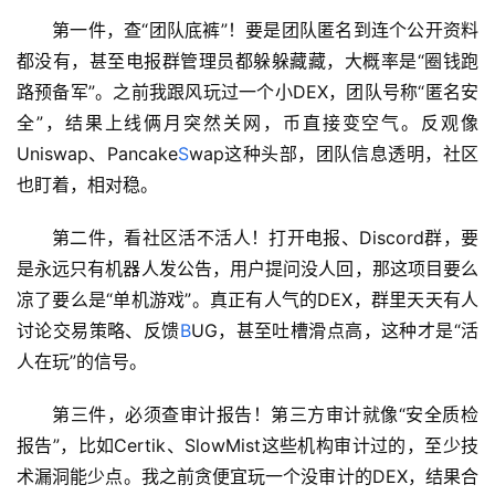
第一件，查“团队底裤”！要是团队匿名到连个公开资料
都没有，甚至电报群管理员都躲躲藏藏，大概率是“圈钱跑
路预备军”。之前我跟风玩过一个小DEX，团队号称“匿名安
全”，结果上线俩月突然关网，币直接变空气。反观像
Uniswap、Pancake
S
wap这种头部，团队信息透明，社区
也盯着，相对稳。
第二件，看社区活不活人！打开电报、Discord群，要
是永远只有机器人发公告，用户提问没人回，那这项目要么
凉了要么是“单机游戏”。真正有人气的DEX，群里天天有人
讨论交易策略、反馈
B
UG，甚至吐槽滑点高，这种才是“活
人在玩”的信号。
第三件，必须查审计报告！第三方审计就像“安全质检
报告”，比如Certik、SlowMist这些机构审计过的，至少技
术漏洞能少点。我之前贪便宜玩一个没审计的DEX，结果合