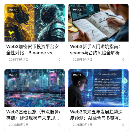
Web3
Web3
Web3加密货币投资平台安
Web3新手入门避坑指南：
全性对比：Binance vs
scams与合约风险全解析及
Bybit，谁更值得信赖？
常见误区破解
2025年9月7日
0
2025年9月7日
0
Web3
Web3
Web3基础设施（节点服务/
Web3未来五年发展趋势深
存储）建设现状与未来规
度预测：AI融合与多链互操
划：技术突破与生态布局
作将如何重塑行业？
2025年9月7日
0
2025年9月7日
0