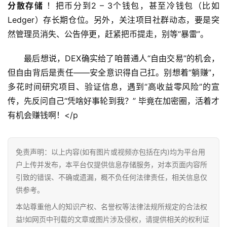
分散存储
 ！把币分到2 – 3个钱包，甚至冷钱包（比如
讯
Ledger）存长期仓位。另外，关注项目社群动态，要是突
然管理员消失、公告停更，赶紧把币提走，别等“暴雷”。
专
题
最后想说，DEX确实给了咱普通人“自由交易”的机会，
但自由背后是责任——安全意识得自己扛。别想着“躺赚”，
百
多花时间研究项目、验证信息，遇到“高收益零风险”的宣
科
传，先反问自己“凭啥好事轮到我？” 毕竟在加密圈，活着才
有机会赚钱啊！</p
免责声明：以上内容(如有图片或视频亦包括在内)均为平台用
户上传并发布，本平台仅提供信息存储服务，对本页面内容所
引致的错误、不确或遗漏，概不负任何法律责任，相关信息仅
供参考。
本站尊重他人的知识产权、名誉权等法律法规所规定的合法权
益!如网页中刊载的文章或图片涉及侵权，请提供相关的权利证