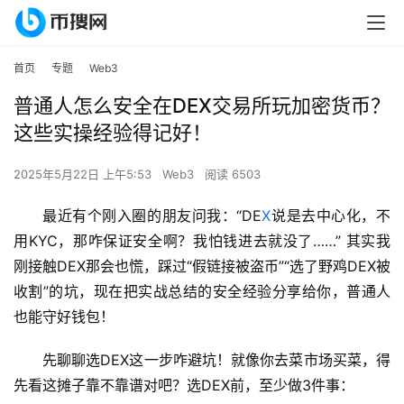
首页
专题
Web3
普通人怎么安全在DEX交易所玩加密货币？
这些实操经验得记好！
2025年5月22日 上午5:53
Web3
阅读 6503
最近有个刚入圈的朋友问我：“DE
X
说是去中心化，不
用KYC，那咋保证安全啊？我怕钱进去就没了……” 其实我
刚接触DEX那会也慌，踩过“假链接被盗币”“选了野鸡DEX被
收割”的坑，现在把实战总结的安全经验分享给你，普通人
也能守好钱包！
先聊聊选DEX这一步咋避坑！就像你去菜市场买菜，得
先看这摊子靠不靠谱对吧？选DEX前，至少做3件事：