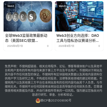
Web3
Web3
全球Web3监管政策最新动
Web3创业方向选择：DAO
态（美国SEC/欧盟
工具与隐私协议赛道分析及
MiCA）：影响、挑战与破局
商业模式设计指南
2025年9月7日
0
2025年9月7日
0
方向
免责声明：币搜网超链接、相关应用程序、论坛、博客等媒体账户以及其他平
台和用户发布的所有内容均来源于第三方平台及平台用户。币搜网对于网站及
其内容不作任何类型的保证，币搜网所有区块链相关数据以及其他内容资料仅
供用户学习及研究之用，不构成任何投资、法律等其他领域的建议和依据。币
搜网用户以及其他第三方平台在本网站发布的任何内容均由其个人负责，与币
搜网无关。币搜网不对任何因使用本网站信息而导致的任何损失负责。您需谨
慎使用相关数据及内容，并自行承担所带来的一切风险。强烈建议您独自对内
容进行研究、审查、分析和验证。
赣ICP备2021009090号