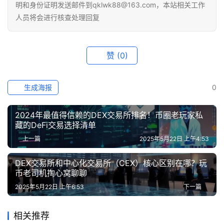
明和身份证明发送邮件到qklwk88@163.com，本站相关工作
人员将会进行核查处理回复
赞
(0)
生成海报
0
2024年最值得信赖的DEX交易所排名！币圈老玩家私
藏的DeFi交易选择清单
上一篇
2025年5月22日 上午4:53
DEX交易所和中心化交易所（CEX）核心区别在哪？玩
币老司机掏心窝聊聊
2025年5月22日 上午6:53
下一篇
相关推荐