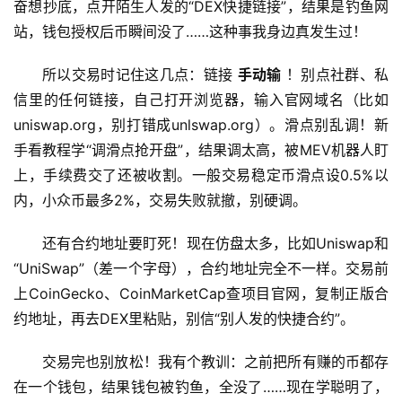
奋想抄底，点开陌生人发的“DEX快捷链接”，结果是钓鱼网
站，钱包授权后币瞬间没了……这种事我身边真发生过！
所以交易时记住这几点：链接 
手动输
 ！别点社群、私
信里的任何链接，自己打开浏览器，输入官网域名（比如
uniswap.org，别打错成unlswap.org）。滑点别乱调！新
手看教程学“调滑点抢开盘”，结果调太高，被MEV机器人盯
上，手续费交了还被收割。一般交易稳定币滑点设0.5%以
内，小众币最多2%，交易失败就撤，别硬调。
还有合约地址要盯死！现在仿盘太多，比如Uniswap和
首
“UniSwap”（差一个字母），合约地址完全不一样。交易前
页
上CoinGecko、CoinMarketCap查项目官网，复制正版合
约地址，再去DEX里粘贴，别信“别人发的快捷合约”。
行
情
交易完也别放松！我有个教训：之前把所有赚的币都存
在一个钱包，结果钱包被钓鱼，全没了……现在学聪明了， 
快