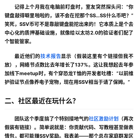
记得上个月我在电脑前盯盘时，室友突然探头问：”你
键盘敲得噼里啪啦的，该不会在挖那个SS…SS什么币吧？”
笑死，SSV币可不是靠敲键盘能挖出来的！它本质上是个去
中心化的质押基础设施，就像给以太坊2.0的验证者们配了
个智能管家。
最近他们的
技术报告
显示（假装这里有个链接但我不
放），网络节点数比去年增长了137%。这让我想起去年参
加线下meetup时，有个穿恐龙T恤的开发者吐槽：”以前维
护验证节点像养电子宠物，现在用SSV相当于请了保姆。”
二、社区最近在玩什么？
团队这个季度搞了个特别接地气的
社区激励计划
（再次
假装有链接）。简单说就是：你贡献代码、写教程甚至做表
情包，都可能赚SSV奖励。我表弟——那个总在家庭群发区