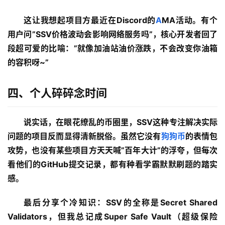
这让我想起项目方最近在Discord的
A
MA活动。有个
用户问”SSV价格波动会影响网络服务吗”，核心开发者回了
段超可爱的比喻：”就像加油站油价涨跌，不会改变你油箱
的容积呀~”
四、个人碎碎念时间
首
页
说实话，在眼花缭乱的币圈里，SSV这种专注解决实际
行
问题的项目反而显得清新脱俗。虽然它没有
狗狗币
的表情包
情
攻势，也没有某些项目方天天喊”百年大计”的浮夸，但每次
看他们的GitHub提交记录，都有种看学霸默默刷题的踏实
快
感。
讯
最后分享个冷知识：SSV的全称是Secret Shared
专
Validators，但我总记成Super Safe Vault（超级保险
题