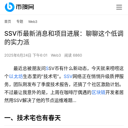
首页
专题
Web3
SSV币最新消息和项目进展：聊聊这个低调
的实力派
2025年6月24日 下午6:01
Web3
阅读 6860
最近总被朋友问
S
SV币有什么新动态，今天就来唠唠这
个
以太坊
生态里的”技术宅”。
SSV
网络正在悄悄升级质押服
务，团队刚发布了季度技术报告，还搞了个社区激励计划。
不过最让我意外的是，上周在咖啡厅偶遇的
区块链
开发者居
然用SSV解决了他的节点运维难题…
一、技术宅也有春天