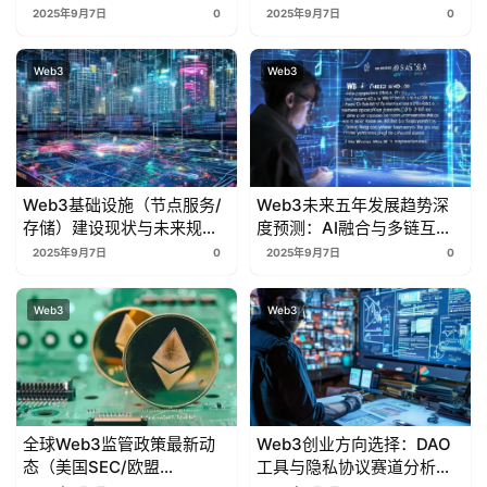
Bybit，谁更值得信赖？
常见误区破解
2025年9月7日
0
2025年9月7日
0
Web3
Web3
Web3基础设施（节点服务/
Web3未来五年发展趋势深
存储）建设现状与未来规
度预测：AI融合与多链互操
划：技术突破与生态布局
作将如何重塑行业？
2025年9月7日
0
2025年9月7日
0
Web3
Web3
全球Web3监管政策最新动
Web3创业方向选择：DAO
态（美国SEC/欧盟
工具与隐私协议赛道分析及