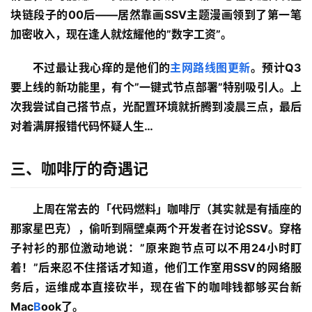
块链段子的00后——居然靠画SSV主题漫画领到了第一笔
加密收入，现在逢人就炫耀他的”数字工资”。
不过最让我心痒的是他们的
主网路线图更新
。预计Q3
要上线的新功能里，有个”一键式节点部署”特别吸引人。上
次我尝试自己搭节点，光配置环境就折腾到凌晨三点，最后
对着满屏报错代码怀疑人生…
三、咖啡厅的奇遇记
上周在常去的「代码燃料」咖啡厅（其实就是有插座的
那家星巴克），偷听到隔壁桌两个开发者在讨论SSV。穿格
子衬衫的那位激动地说：”原来跑节点可以不用24小时盯
着！”后来忍不住搭话才知道，他们工作室用SSV的网络服
务后，运维成本直接砍半，现在省下的咖啡钱都够买台新
Mac
B
ook了。