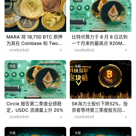
MARA 将 18,750 BTC 质押
比特币算力于 8 月 8 日达到
为其在 Coinbase 和 Two
一个月来的最高点 920M
Prime 的$600M 笔比特币
TH/s。
2026年8月9日
0
2026年8月9日
0
支持贷款的抵押品
专题
专题
Circle 报告第二季度业绩稳
SK海力士股价下跌52%，投
定，USDC 流通量上升 20%
资者等待第三季度股东回报
计划
2026年8月9日
0
2026年8月9日
0
专题
专题