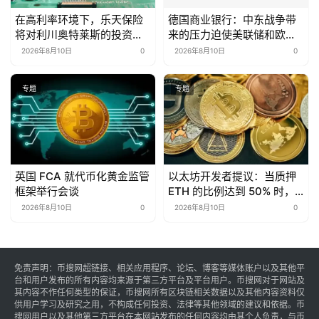
在高利率环境下，乐天保险
德国商业银行：中东战争带
将对利川奥特莱斯的投资延
来的压力迫使美联储和欧洲
长至2028年
央行加息
2026年8月10日
0
2026年8月10日
0
专题
专题
英国 FCA 就代币化黄金监管
以太坊开发者提议：当质押
框架举行会谈
ETH 的比例达到 50% 时，
将质押奖励降至零
2026年8月10日
0
2026年8月10日
0
免责声明：币搜网超链接、相关应用程序、论坛、博客等媒体账户以及其他平
台和用户发布的所有内容均来源于第三方平台及平台用户。币搜网对于网站及
其内容不作任何类型的保证，币搜网所有区块链相关数据以及其他内容资料仅
供用户学习及研究之用，不构成任何投资、法律等其他领域的建议和依据。币
搜网用户以及其他第三方平台在本网站发布的任何内容均由其个人负责，与币