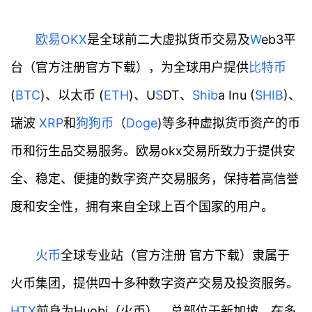
欧易
OKX
是全球前二大虚拟货币交易及
W
eb3平
台（官方注册官方下载），为全球用户提供
比特币
(
BTC
)、以太币 (
ETH
)、U
S
DT、
Shib
a Inu (
SHIB
)、
瑞波
XRP
和
狗狗币
（
Doge
)等多种虚拟货币资产的币
币和衍生品交易服务。欧易okx交易所致力于提供安
全、稳定、便捷的数字资产交易服务，保持着高信誉
度和安全性，拥有来自全球上百个国家的用户。
火币
全球专业站（官方注册 官方下载）隶属于
火币集团，提供四十多种数字资产交易及投资服务。
HTX
前身为Huobi（火币），总部位于新加坡，在多