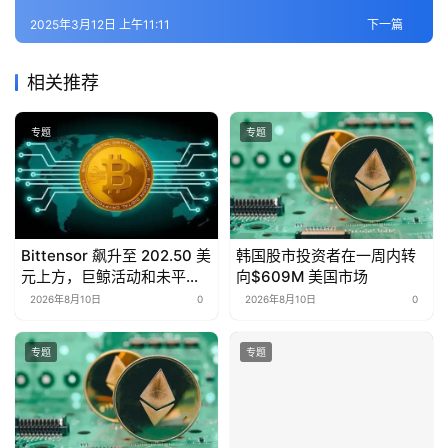
2025年3月12日 上午11:11
下一篇
相关推荐
专题
专题
Bittensor 飙升至 202.50 美
韩国股市投资者在一周内转
元上方，巨鲸活动和未平仓
向$609M 美国市场
合约均上升
2026年8月10日
0
2026年8月10日
0
专题
专题