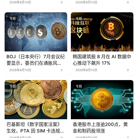
牛熊指数升至2021年以来最
担忧
2026年8月10日
0
2026年8月10日
0
高水平
专题
专题
BOJ（日本央行）7月会议纪
韩国建筑股 8 月在 AI 数据中
要显示，委员们在通胀风险
心推动下飙升 17%
下主张加快加息步伐
2026年8月10日
0
2026年8月10日
0
专题
专题
巴基斯坦《数字国家法案》
香港股市上涨逾200点，黄
生效，PTA 因 SIM 卡违规罚
金和制药股领涨
款 270 万美元
2026年8月10日
0
2026年8月10日
0