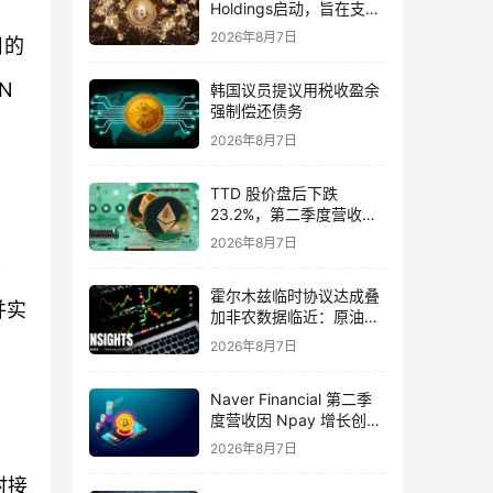
Holdings启动，旨在支持
能源初创企业
2026年8月7日
目的
N
韩国议员提议用税收盈余
强制偿还债务
2026年8月7日
TTD 股价盘后下跌
23.2%，第二季度营收
7.15 亿美元，低于预期
2026年8月7日
人
霍尔木兹临时协议达成叠
并实
加非农数据临近：原油、
黄金与比特币市场如何重
2026年8月7日
新定价？
Naver Financial 第二季
度营收因 Npay 增长创下
纪录，达 4707 亿韩元
2026年8月7日
时接