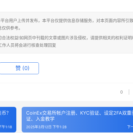
为平台用户上传并发布，本平台仅提供信息存储服务，对本页面内容所引
息仅供参考。
的合法权益!如网页中刊载的文章或图片涉及侵权，请提供相关的权利证明
相关工作人员将会进行核查处理回复
赞
(0)
0
卖币？
CoinEx交易所帐户注册、KYC验证、设定2FA双重
证、入金教学
下午1:18
2025年3月12日 下午1:28
下