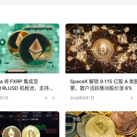
专题
ra 将 FXRP 集成至
SpaceX 解锁 9.115 亿股 A 类
M RLUSD 机枪池，支持使
票，散户活跃推动股价涨 6%
RP 作为抵押品进行借贷。
8月7日
0
0
2026年8月7日
0
专题