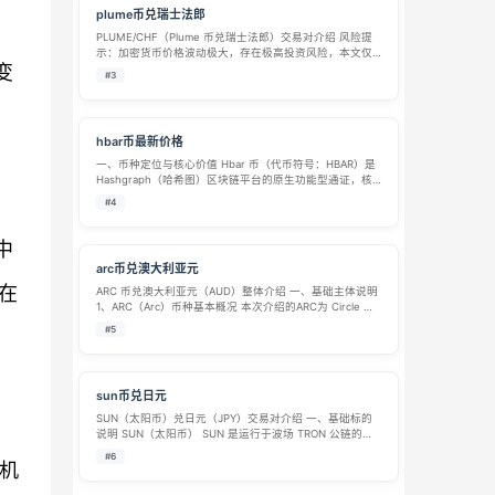
plume币兑瑞士法郎
PLUME/CHF（Plume 币兑瑞士法郎）交易对介绍 风险提
示：加密货币价格波动极大，存在极高投资风险，本文仅
变
作币种知识科普，不构成任何投资建议。 一、
#3
PLUME（Plume 币）基础介绍 代币代码：PLUME PLUME
是 Plum…
hbar币最新价格
一、币种定位与核心价值​ Hbar 币（代币符号：HBAR）是
Hashgraph（哈希图）区块链平台的原生功能型通证，核
心定位是解决传统区块链 “效率低、成本高、安全性弱” 的
#4
行业痛点，以 “高速共识、低费交易、企业级安全” 为核心
主张，成…
中
arc币兑澳大利亚元
在
ARC 币兑澳大利亚元（AUD）整体介绍 一、基础主体说明
1、ARC（Arc）币种基本概况 本次介绍的ARC为 Circle 旗
下 Arc 公链原生治理代币，Arc 定位为面向实体金融的一
#5
级区块链底层网络，主打链上结算、稳定币联动、全球化…
sun币兑日元
SUN（太阳币）兑日元（JPY）交易对介绍 一、基础标的
说明 SUN（太阳币） SUN 是运行于波场 TRON 公链的去
中心化加密代币，为 SUN.io 去中心化交易平台原生通证。
#6
制机
SUN 定位为 DeFi 治理代币，无团队预挖、无私募份额，…