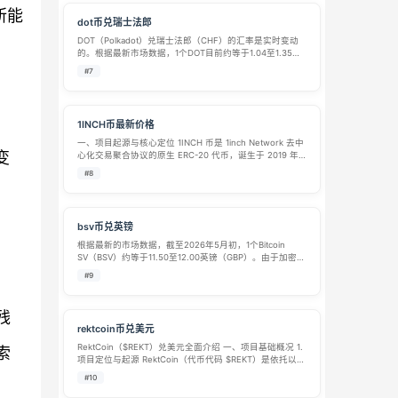
所能
dot币兑瑞士法郎
DOT（Polkadot）兑瑞士法郎（CHF）的汇率是实时变动
的。根据最新市场数据，1个DOT目前约等于1.04至1.35瑞
士法郎，具体取决于不同的交易平台和成交时间。 下面整
#7
理了详细的汇率信息、市场概况和兑换方式，供你参考。
📊 DOT/…
1INCH币最新价格
一、项目起源与核心定位​ 1INCH 币是 1inch Network 去中
变
心化交易聚合协议的原生 ERC-20 代币，诞生于 2019 年 5
月的 ETHGlobal 纽约黑客马拉松。由 Sergej Kunz 和
#8
Anton Buko…
。
bsv币兑英镑
根据最新的市场数据，截至2026年5月初，1个Bitcoin
SV（BSV）约等于11.50至12.00英镑（GBP）。由于加密货
币价格波动较大，具体的兑换比例在不同平台和实时行情
#9
下会略有差异。 以下为你详细介绍BSV与英镑的兑换信
息： 1…
残
rektcoin币兑美元
RektCoin（$REKT）兑美元全面介绍 一、项目基础概况 1.
索
项目定位与起源 RektCoin（代币代码 $REKT）是依托以太
坊 ERC-20 标准发行的IP 实体化 MEME 迷因代币，隶属
#10
于 Rekt Brands Inc 品…