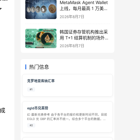
MetaMask Agent Wallet
上线，每月最高 1 万美元
了
交易保护
2026年8月7日
韩国证券存管机构推出采
用 T+1 结算机制的场外交
易清算基础设施
2026年8月7日
热门信息
克罗地亚库纳汇率
#1
egld币兑英镑
一成
💷 最新兑换参考 由于各平台的报价和更新时间不同，目前
EGLD 兑 GBP 的汇率并不统一。综合多个平台的数据，大
致兑换范围如下： 兑换方向 参考价格 数据来源/时间 1
#2
EGLD 兑换为 GBP 约 £3.04 – £4.5…