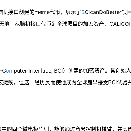
过脑机接口创建的meme代币，展示了
B
CIcanDoBetter项
地。从脑机接口代币到全球瞩目的加密资产，CALICOI
-C
om
puter Interface, BCI）创建的加密资产。其创始
祸导致四肢瘫痪，但这一经历反而使他成为全球最早接受BCI试验
觉皮层中的四个微电极阵列，能够通过意念控制机械臂，并实