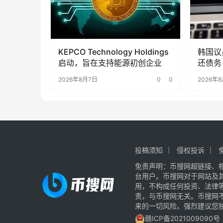
KEPCO Technology Holdings
韩国议
启动，旨在支持能源初创企业
还债务
2026年8月7日
0
0
2026年
投稿须知
侵权投诉
免责声明：币搜网超链接、
台用户。币搜网对于网站及
用，不构成任何投资、法律
责，与币搜网无关。币搜网
来的一切风险。强烈建议您
赣ICP备2021009090号