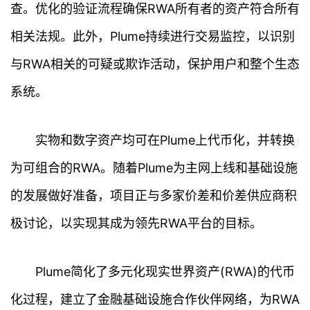
首
查。优化的验证流程确保RWA所有者的资产符合所有
页
相关法规。此外，Plume持续进行交易监控，以识别
行
与RWA相关的可疑或欺诈活动，保护用户和整个生态
情
系统。
快
讯
实物和数字资产均可在Plume上代币化，并转换
专
为可组合的RWA。随着Plume为主网上线和基础设施
题
的发展做好准备，项目正与多家价差和价差供应商积
百
极讨论，以实现其成为领先RWA平台的目标。
科
Plume简化了多元化现实世界资产(RWA)的代币
化过程，建立了金融基础设施合作伙伴网络，为RWA