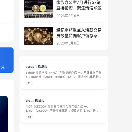
家族办公室7月进行57笔
直接投资，聚焦清洁能源
2026年8月6日
经纪商将重点从活跃交易
员数量转向客户留存率
2026年8月6日
syrup币兑港币
一篇
SYRUP 币兑港币（HKD）完整货币介绍 一、基础概念区分
1. SYRUP 币（Maple Finance） SYRUP 是去中心化机构借
贷 DeFi 项目Maple Finance原生治理代币，旧代币代号
#1
MPL，后 1:100 置换…
aiot币兑台币
AIOT（OKZOO）加密货币兑新台币完整介绍 一、
$AIOT（OKZOO）基础代币概况 1. 项目定位 $AIOT 是
OKZOO 生态原生 BEP-20 链上代币，依托AI + 去中心化物
#2
联网（DePIN/AIoT）打造城市级去中心化环…