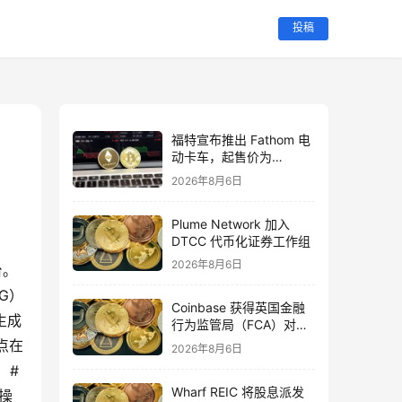
投稿
福特宣布推出 Fathom 电
动卡车，起售价为
28,350 美元
2026年8月6日
Plume Network 加入
DTCC 代币化证券工作组
2026年8月6日
台。
G）
Coinbase 获得英国金融
生成
行为监管局（FCA）对代
币化美国股票的全面授权
点在
2026年8月6日
 #
Wharf REIC 将股息派发
断操