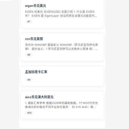
eigen币兑美元
EIGEN 兑美元 (EIGEN/USD) 全面介绍 1. 什么是 EIGEN
币？ EIGEN 是 EigenLayer 协议的原生治理与功能型代
币。EigenLayer 建立在以太坊之上，是行业内最重要的“再
#7
质押（Restaking）”…
ron币兑英镑
货币对 RON/GBP 基础定义 RON/GBP（罗马尼亚列伊兑英
镑） 报价含义：1 罗马尼亚列伊可以兑换多少英镑 例：若
报价 RON/GBP = 0.163 代表：1 RON = 0.163 GBP反向标
#8
的 GBP/RON（英镑兑罗马尼亚…
孟加拉塔卡汇率
#9
aioz币兑澳大利亚元
1. 最新汇率参考 根据2026年的最新数据，1个AIOZ代币兑
换澳元的价格在不同平台存在差异： 约 0.10 AUD：根
据 Ju.com 在2026年2月的数据，1 AIOZ ≈ 0.10 AUD。 约
#10
0.08 AUD：根据 3Comm…