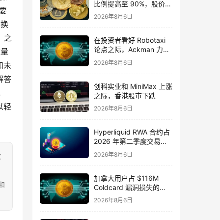
比例提高至 90%，股价飙
要
升 13.7%
2026年8月6日
转换
，之
在投资者看好 Robotaxi
论点之际，Ackman 力挺
数量
Uber 股票
2026年8月6日
和未
解答
创科实业和 MiniMax 上涨
，
之际，香港股市下跌
以轻
2026年8月6日
Hyperliquid RWA 合约占
2026 年第二季度交易活
动的 32%
2026年8月6日
致
加拿大用户占 $116M
和
Coldcard 漏洞损失的
25%
2026年8月6日