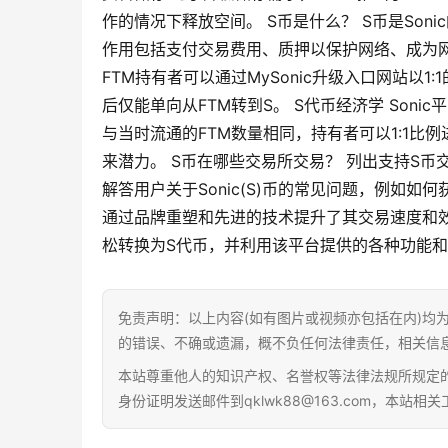
作的情况下释放空间。 S币是什么？ S币是So
作用包括支付交易费用、质押以保护网络、成为网络验证
FTM持有者可以通过MySonic升级入口网站以
后仅能单向从FTM转到S。 S代币经济学 Soni
与当时流通的FTM数量相同，持有者可以1:1比
来潜力。 S币在哪些交易所交易？ 列出支持S币
解答用户关于Sonic(S)币的常见问题，例如如何
通过品牌重塑和先进的技术提升了其交易速度和效
松转换为S代币，并利用该平台提供的各种功能
免责声明：以上内容(如有图片或视频亦包括在内)均
的错误、不确或遗漏，概不负任何法律责任，相关信
本站尊重他人的知识产权、名誉权等法律法规所规定
身份证明发送邮件到qklwk88@163.com，本站