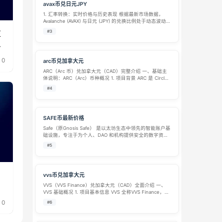
avax币兑日元JPY
1. 汇率转换：实时价格与历史表现 根据最新市场数据，
Avalanche (AVAX) 与日元 (JPY) 的兑换比例处于动态波动
中。由于加密货币市场波动较大，不同平台提供的报价可
监
#3
能存在差异，且价格随时变化。 实时汇率参考： 近期数据
票
显示，…
0
arc币兑加拿大元
ARC（Arc 币）兑加拿大元（CAD）完整介绍 一、基础主
体说明：ARC（Arc）币种概况 1. 项目背景 ARC 是 Circle
推出的Arc 公链原生治理代币，Arc 定位为面向实体金融的
#4
第一层公链（Economic OS 互联网经…
SAFE币最新价格
Safe（原Gnosis Safe） 是以太坊生态中领先的智能账户基
础设施，专注于为个人、DAO 和机构提供安全的数字资产
管理解决方案。Safe 的核心产品 Safe{Wallet}（原Gnosis
#5
Safe Multisig）是行业标准的…
vvs币兑加拿大元
VVS（VVS Finance）兑加拿大元（CAD）全面介绍 一、
VVS 基础概况 1. 项目基本信息 VVS 全称VVS Finance，寓
意 “Very Very Simple（极简 DeFi）”，2021 年末上线，是
0
#6
部署在 Cron…