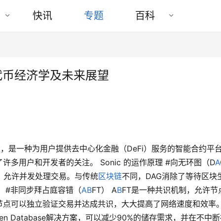
快讯
专题
百科
、代币经济学及未来展望
M)，是一种为用户提供去中心化金融（DeFi）服务的智能合约平
多用户和开发者的关注。 Sonic 的运作原理 #向无环图（D
A
，允许并发处理交易。与传统
区块链
不同，DAG消除了等待区块
 #非同步拜占庭容错（
AB
FT） A
B
FT是一种共识机制，允许节
点可以独立验证交易并达成共识，大大提高了网络速度和效率。
en Database解决方案，可以减少90%的储存需求，并在不中