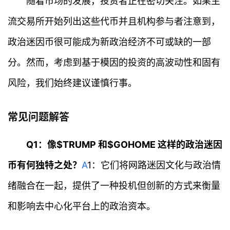
随着市场的发展，投资者正在密切关注。如果主
流交易所开始列出这些代币并且机构参与者注意到，
政治迷因币很可能成为新政治经济不可或缺的一部
分。然而，考虑到基于模因的投资的高波动性和固有
风险，我们始终建议谨慎行事。
首
页
常见问题解答
行
Q1：像$TRUMP 和$GOHOME 这样的政治迷因
情
币有何独特之处？
A
1：它们将网路迷因文化与政治情
快
绪融合在一起，提供了一种投机但创新的方式来衡量
讯
和影响去中心化平台上的政治资本。
专
题