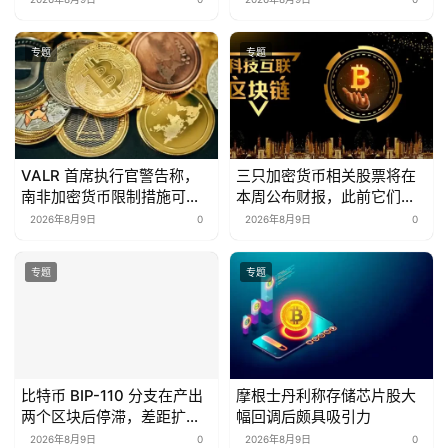
专题
专题
VALR 首席执行官警告称，
三只加密货币相关股票将在
南非加密货币限制措施可能
本周公布财报，此前它们在
将市场推向海外
第一季度出现亏损。
2026年8月9日
0
2026年8月9日
0
专题
专题
比特币 BIP-110 分支在产出
摩根士丹利称存储芯片股大
两个区块后停滞，差距扩大
幅回调后颇具吸引力
至 88 个区块
2026年8月9日
0
2026年8月9日
0