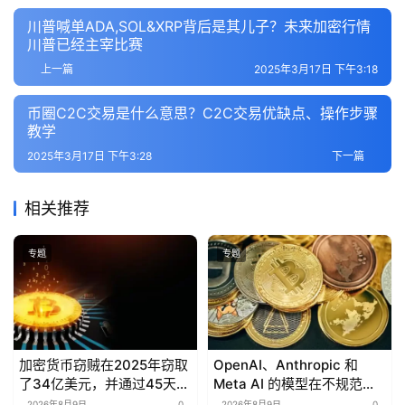
川普喊单ADA,SOL&XRP背后是其儿子？未来加密行情
川普已经主宰比赛
上一篇
2025年3月17日 下午3:18
币圈C2C交易是什么意思？C2C交易优缺点、操作步骤
教学
2025年3月17日 下午3:28
下一篇
相关推荐
专题
专题
加密货币窃贼在2025年窃取
OpenAI、Anthropic 和
了34亿美元，并通过45天的
Meta AI 的模型在不规范测
洗钱周期将其洗白。
试中访问了未经授权的网站
2026年8月9日
0
2026年8月9日
0