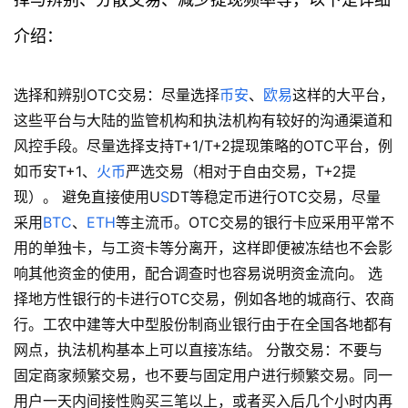
介绍：
选择和辨别OTC交易：尽量选择
币安
、
欧易
这样的大平台，
这些平台与大陆的监管机构和执法机构有较好的沟通渠道和
风控手段。尽量选择支持T+1/T+2提现策略的OTC平台，例
如币安T+1、
火币
严选交易（相对于自由交易，T+2提
现）。 避免直接使用U
S
DT等稳定币进行OTC交易，尽量
采用
BTC
、
ETH
等主流币。OTC交易的银行卡应采用平常不
用的单独卡，与工资卡等分离开，这样即便被冻结也不会影
响其他资金的使用，配合调查时也容易说明资金流向。 选
择地方性银行的卡进行OTC交易，例如各地的城商行、农商
行。工农中建等大中型股份制商业银行由于在全国各地都有
网点，执法机构基本上可以直接冻结。 分散交易：不要与
固定商家频繁交易，也不要与固定用户进行频繁交易。同一
用户一天内间接性购买三笔以上，或者买入后几个小时内再