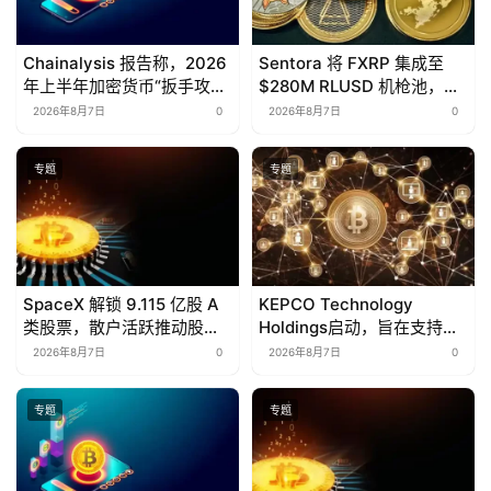
Chainalysis 报告称，2026
Sentora 将 FXRP 集成至
年上半年加密货币“扳手攻
$280M RLUSD 机枪池，支
击”盗取了 $30M 。
持使用 XRP 作为抵押品进行
2026年8月7日
0
2026年8月7日
0
借贷。
专题
专题
SpaceX 解锁 9.115 亿股 A
KEPCO Technology
类股票，散户活跃推动股价
Holdings启动，旨在支持能
涨 6%
源初创企业
2026年8月7日
0
2026年8月7日
0
专题
专题