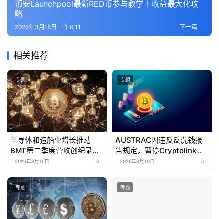
币安Launchpool最新RED币参与教学＋收益最大化攻
略
2025年3月18日 上午9:11
下一篇
相关推荐
专题
专题
半导体和造船业增长推动
AUSTRAC因违反反洗钱报
BMT第二季度营收创纪录，
告规定，暂停Cryptolink比
达486.4亿韩元
特币ATM业务
2026年8月10日
0
2026年8月10日
0
专题
专题