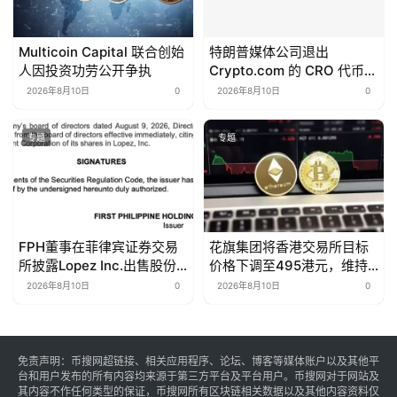
Multicoin Capital 联合创始
特朗普媒体公司退出
人因投资功劳公开争执
Crypto.com 的 CRO 代币项
目
2026年8月10日
0
2026年8月10日
0
专题
专题
FPH董事在菲律宾证券交易
花旗集团将香港交易所目标
所披露Lopez Inc.出售股份
价格下调至495港元，维持
后辞职
买入评级
2026年8月10日
0
2026年8月10日
0
免责声明：币搜网超链接、相关应用程序、论坛、博客等媒体账户以及其他平
台和用户发布的所有内容均来源于第三方平台及平台用户。币搜网对于网站及
其内容不作任何类型的保证，币搜网所有区块链相关数据以及其他内容资料仅