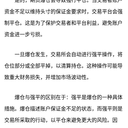
是的，期货爆仓会导致强行平仓。当交易者账户
资金不足以维持头寸的保证金要求时，交易平台会强
首
制平仓。这是为了保护交易者和平台利益，避免账户
页
资金进一步亏损。
行
情
一旦爆仓发生，交易所会自动进行强平操作，将
快
仓位部分或全部平掉，以清算持仓。这种操作可能导
讯
致重大财务损失，并增加市场波动性。
专
题
爆仓与强平的区别在于：强平是爆仓的一种具体
措施。爆仓描述账户保证金不足的状态，而强平则是
百
科
交易所采取的行动，以平仓来避免更大的风险。因