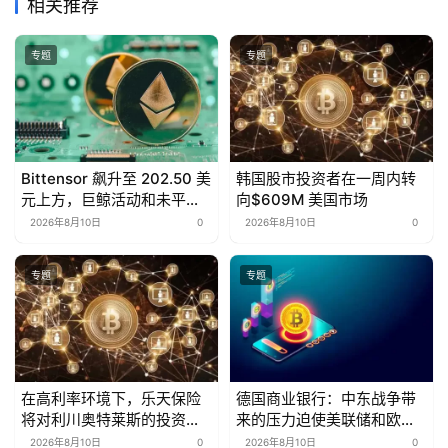
相关推荐
专题
专题
Bittensor 飙升至 202.50 美
韩国股市投资者在一周内转
元上方，巨鲸活动和未平仓
向$609M 美国市场
合约均上升
2026年8月10日
0
2026年8月10日
0
专题
专题
在高利率环境下，乐天保险
德国商业银行：中东战争带
将对利川奥特莱斯的投资延
来的压力迫使美联储和欧洲
长至2028年
央行加息
2026年8月10日
0
2026年8月10日
0