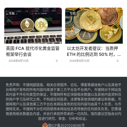
专题
专题
英国 FCA 就代币化黄金监管
以太坊开发者提议：当质押
框架举行会谈
ETH 的比例达到 50% 时，
将质押奖励降至零
2026年8月10日
0
2026年8月10日
0
免责声明：币搜网超链接、相关应用程序、论坛、博客等媒体账户以及其他平
台和用户发布的所有内容均来源于第三方平台及平台用户。币搜网对于网站及
其内容不作任何类型的保证，币搜网所有区块链相关数据以及其他内容资料仅
供用户学习及研究之用，不构成任何投资、法律等其他领域的建议和依据。币
搜网用户以及其他第三方平台在本网站发布的任何内容均由其个人负责，与币
搜网无关。币搜网不对任何因使用本网站信息而导致的任何损失负责。您需谨
慎使用相关数据及内容，并自行承担所带来的一切风险。强烈建议您独自对内
容进行研究、审查、分析和验证。
赣ICP备2021009090号