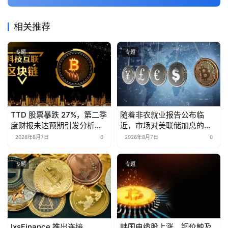
相关推荐
专题
专题
TTD 股票暴跌 27%，第二季
随着非农就业报告公布临
度财报未达预期引发分析师
近，市场对美联储加息的预
下调评级
期降温，美元走低。
2026年8月7日
0
2026年8月7日
0
专题
专题
IxsFinance 推出连接
韩国电缆股上涨，铜价触及