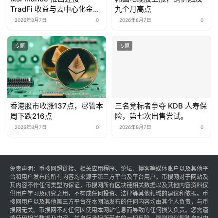
TradFi 收益与去中心化金融
九个月高点
的机枪池基础设施
2026年8月7日
0
2026年8月7日
0
专题
专题
香港股市收涨137点，尽管本
三名竞标者争夺 KDB 人寿保
周下跌216点
险，第七次出售尝试。
2026年8月7日
0
2026年8月7日
0
免责声明：币搜网超链接、相关应用程序、论坛、博客等媒体账户以及其他平
台和用户发布的所有内容均来源于第三方平台及平台用户。币搜网对于网站及
其内容不作任何类型的保证，币搜网所有区块链相关数据以及其他内容资料仅
供用户学习及研究之用，不构成任何投资、法律等其他领域的建议和依据。币
搜网用户以及其他第三方平台在本网站发布的任何内容均由其个人负责，与币
搜网无关。币搜网不对任何因使用本网站信息而导致的任何损失负责。您需谨