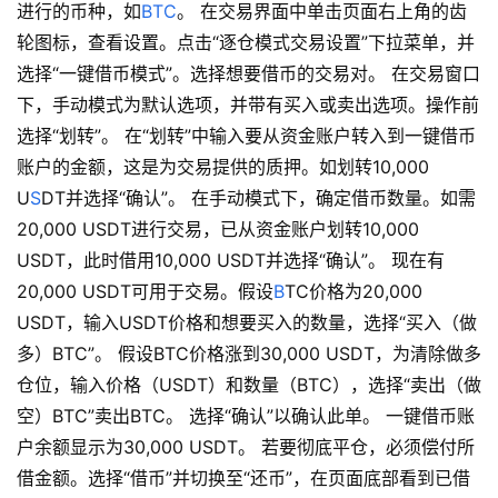
进行的币种，如
BTC
。 在交易界面中单击页面右上角的齿
快
轮图标，查看设置。点击“逐仓模式交易设置”下拉菜单，并
讯
选择“一键借币模式”。选择想要借币的交易对。 在交易窗口
下，手动模式为默认选项，并带有买入或卖出选项。操作前
专
选择“划转”。 在“划转”中输入要从资金账户转入到一键借币
题
账户的金额，这是为交易提供的质押。如划转10,000
U
S
DT并选择“确认”。 在手动模式下，确定借币数量。如需
百
20,000 USDT进行交易，已从资金账户划转10,000
科
USDT，此时借用10,000 USDT并选择“确认”。 现在有
20,000 USDT可用于交易。假设
B
TC价格为20,000
USDT，输入USDT价格和想要买入的数量，选择“买入（做
多）BTC”。 假设BTC价格涨到30,000 USDT，为清除做多
仓位，输入价格（USDT）和数量（BTC），选择“卖出（做
空）BTC”卖出BTC。 选择“确认”以确认此单。 一键借币账
户余额显示为30,000 USDT。 若要彻底平仓，必须偿付所
借金额。选择“借币”并切换至“还币”，在页面底部看到已借