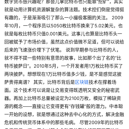
数字货币感兴趣呢？那会儿拿比特币也只能靠“挖矿”，其实
就是动用计算机资源解复杂的算法题。技术控们倒是觉得挺
有趣的，于是渐渐吸引了那么一小撮极客圈的关注。 2009
年10月，一个程序员以5050枚比特币换来了5.02美元，也
就是每枚比特币只值0.001美元。这事儿也算是比特币头一
回被赋予了市场价值，虽然这点价值微不足道，但可以说给
后来的飞速涨价埋下了伏笔。 说到早期参与比特币的人，
就不得不提一些特别有意思的故事，比如那个出了名的“比
特币披萨日”。2010年5月，一个开发者用1万枚比特币买了
两块披萨。想想现在1万比特币值多少钱，是不是感觉这披
萨贵得离谱？ 其实，比特币背后是
区块链
技术在撑着场
面。这个技术可以说是让交易变得既透明又安全的秘密武
器。再加上比特币总量被设定为2100万枚，模拟了稀缺资
源的概念——直接让它变得更有“存钱罐”般的潜力。中本聪
一开始的设想，就是想通过这种去中心化的方式，解决金融
危机和传统货币体系中的那些毛病。 尽管2009年的比特币