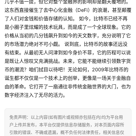
几乎不值一提，但它对整个金融界的影响却是翻天覆地的。
这东西直接催生了去中心化金融（DeFi）的浪潮，甚至颠覆
了人们对金钱和价值存储的认知。 如今，比特币已经不再
是小圈子里炫耀的技术玩具，而是成了一个全球现象。它的
价格从当初的几分钱飙升到如今的天文数字，充分说明了它
的市场潜力绝对不可小觑。 说到底，比特币的故事还远没
有结束。从最初无人问津到如今身价不菲，它的历程可以说
是既让人惊叹又充满挑战。未来，它能不能继续引领数字货
币的潮流？咱们拭目以待吧！无论如何，2009年比特币的
诞生都不仅仅是一个技术上的创举，更像是一场关于金融自
由的革命。它打开了一扇通往非传统金融世界的大门，也为
数字经济注入了无尽的活力。
首
页
免责声明：以上内容(如有图片或视频亦包括在内)均为平台用
行
户上传并发布，本平台仅提供信息存储服务，对本页面内容所
情
引致的错误、不确或遗漏，概不负任何法律责任，相关信息仅