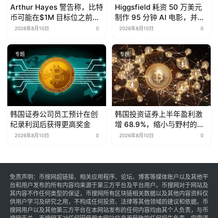
Arthur Hayes 警告称，比特
Higgsfield 耗资 50 万美元
币可能在$1M 目标位之前跌
制作 95 分钟 AI 电影，并开
至50,000美元
源全部提示词
2026年8月10日
0
2026年8月10日
0
专题
专题
韩国证券公司员工预计在创
韩国投资证券上半年盈利激
纪录利润后获得更高奖金
增 68.9%，缩小与野村的差
距
2026年8月10日
0
2026年8月10日
0
免责声明：币搜网超链接、相关应用程序、论坛、博客等媒体账户以及其他平
台和用户发布的所有内容均来源于第三方平台及平台用户。币搜网对于网站及
其内容不作任何类型的保证，币搜网所有区块链相关数据以及其他内容资料仅
供用户学习及研究之用，不构成任何投资、法律等其他领域的建议和依据。币
搜网用户以及其他第三方平台在本网站发布的任何内容均由其个人负责，与币