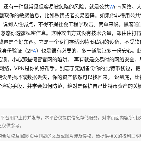
。 还有一种挺常见但容易被忽略的风险，就是公共
W
i-Fi网络。
它截取你的敏感信息，比如私钥或者交易密码。如果你非得用公共W
障。 说到人性弱点，不得不提社会工程学攻击。简单来说，黑客通
，忽悠你透露私密信息。这种攻击方式没有技术含量，却往往打
件钱包是个好东西。它是一个专门存储比特币私钥的设备，不受软
身份验证（2F
A
）也是很有必要的，多一道验证多一份安心。
无误，小心那些假冒官网的陷阱。 再有就是交易时的网络安全。
共网络，VPN是你的好帮手。别忘了定期备份你的比特币钱包，把
使设备损坏或数据丢失，你的资产依然可以找回来。 说到底，比
些盗窃手段，并学会如何防范，绝对是保护自己比特币资产的关
。
为平台用户上传并发布，本平台仅提供信息存储服务，对本页面内容所引
息仅供参考。
的合法权益!如网页中刊载的文章或图片涉及侵权，请提供相关的权利证明