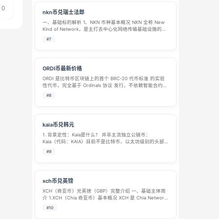
0
nkn币兑瑞士法郎
一、基础标的解析 1、NKN 币种基本概况 NKN 全称 New
Kind of Network，是主打去中心化网络传输基础设施的公
链原生代币，项目 2018 年启动研发，2019 年 7 月主网正
#7
式上线，核心定位为去中心化 P2P 带宽共…
ORDI币最新价格
ORDI 是比特币区块链上的首个 BRC-20 代币标准 的实验
性代币，完全基于 Ordinals 协议 发行，不依赖智能合约或
侧链。作为比特币生态的创新资产，ORDI 的诞生标志着比
#8
特币网络在 同质化代币发行 领域的突破，引发了市场
对 比…
kaia币兑韩元
1. 背景定性：Kaia是什么？ 并非主流独立公链币：
Kaia（代码：KAIA）目前不是比特币、以太坊级别的头部
资产，也不是韩国法定的数字货币。它多出现在小型交易
#9
所或去中心化金融（DeFi）项目的生态代币中，流动性相
对有限。 命名易混淆：请…
xch币兑英镑
XCH（奇亚币）兑英镑（GBP）完整介绍 一、基础主体简
介 1.XCH（Chia 奇亚币）基本概况 XCH 是 Chia Network
公链的原生代币，由 BT 下载协议 BitTorrent 创始人布拉
#10
姆・科恩打造，2021 年 3 月…