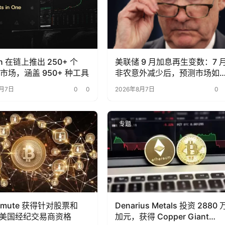
on 在链上推出 250+ 个
美联储 9 月加息再生变数：7 
Fi 市场，涵盖 950+ 种工具
非农意外减少后，预测市场如
重新定价？
8月7日
0
0
2026年8月7日
0
专题
ermute 获得针对股票和
Denarius Metals 投资 2880 
 的美国经纪交易商资格
加元，获得 Copper Giant