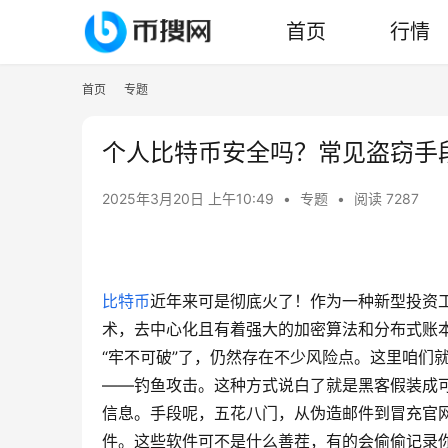
首页
行情
首页
专题
个人比特币安全吗？常见盗窃手
2025年3月20日 上午10:49
•
专题
•
阅读 7287
比特币
近年来可是彻底火了！作为一种新型投资
术，去中心化且有着强大的加密算法和分布式账本
“牢不可破”了，仍然存在不少风险点。这里咱们
——钓鱼攻击。这种方式说白了就是黑客假装成
信息。手段呢，五花八门，从伪造邮件到冒充官网
件。这些软件可不是什么善茬，有的会偷偷记录