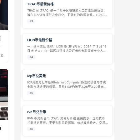
TRAC币最新价格
TRAC AI (TRAC) 是一个基于区块链的人工智能数据协议，
旨在为AI训练提供去中心化、可验证的数据来源。TRAC 通
过智能合约和加密技术，确保数据的真实性、透明性和可
#3
追溯性，解决AI行业面临的数据造假、版权争议和中心化
垄断等问题。 …
月
LION币最新价格
何
一、基本信息​ 名称：LION 币​ 发行时间：2024 年 3 月 15
日​ 创始人：由一群区块链技术爱好者和金融领域专业人士
0
共同创立，团队核心成员具备多年区块链开发经验和金融
#4
市场运营经验，注重匿名性，暂未公开具体个人信息。​ 所
属区块…
icp币兑美元
ICP兑美元汇率是将Internet Computer协议的价值与传统
金融市场连接的桥梁。目前1 ICP约等于2.28至3.20美元，
价格受市场供需、技术发展和宏观环境多重因素影响。以
#5
下是核心数据汇总： 项目 详细信息 当前价格 约 $2.…
rvn币兑台币
RVN 币兑新台币 (TWD) 交易对介绍 重要提示：虚拟货币
并非法定货币，不受金融监管保障，价格波动极大，交易
万
存在极高风险，本文仅作资讯科普，不构成任何投资建
#6
议。 一、标的基础介绍 RVN（Ravencoin，渡鸦币） RVN
是基于比特…