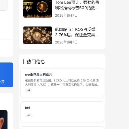
Tom Lee预计，强劲的盈
利将推动标普500指数在
8月前升至8,000点
2026年8月7日
韩国股市：KOSPI反弹
3.76%后，保证金交易激
增1万亿韩元
2026年8月7日
热门信息
cro币兑澳大利亚元
根据最新的市场数据，1 CRO 大约可以兑换 0.10 至 0.11 澳
一篇
大利亚元（AUD）。这是一个动态变化的数字，会随着加
密货币市场的波动而实时涨跌。 💱 实时兑换价格参考
#1
CRO（Cronos）兑换澳元（AUD）的价格在不同平台上会
略有…
bt6
#2