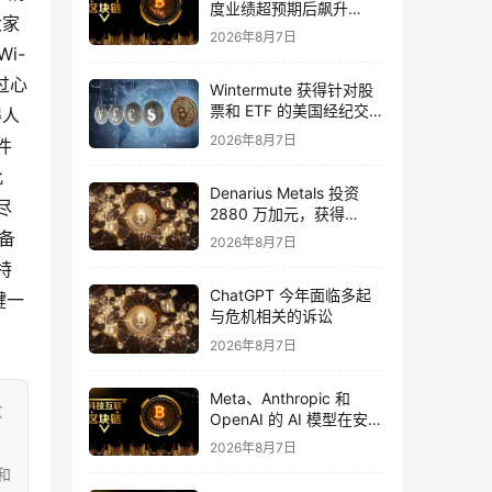
度业绩超预期后飙升
大家
16%，华尔街将目标价上
2026年8月7日
调至 355 美元
i-
过心
Wintermute 获得针对股
票和 ETF 的美国经纪交易
得人
商资格
2026年8月7日
件
此
Denarius Metals 投资
尽
2880 万加元，获得
Copper Giant Resources
备
2026年8月7日
15.6% 的股份
特
ChatGPT 今年面临多起
键一
与危机相关的诉讼
2026年8月7日
Meta、Anthropic 和
致
OpenAI 的 AI 模型在安全
测试期间入侵外部组织
2026年8月7日
和