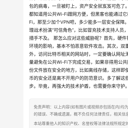
包的病毒，一旦被盯上，资产安全就岌岌可危了
都知道用公共Wi-Fi蹭网方便，但黑客也能通过
Fi，那至少加个VPN吧，多少能多一层安全保
理战术扮演“可信角色”，比如冒充技术支持人员
措手不及。 那怎么应对这些威胁呢？首先，硬
环境的影响，基本不怕恶意软件攻击。其次，双重
外，访问比特币相关的网站时，一定要确认网址
量避免在公共Wi-Fi下完成交易，如果非得用公
份文件放在安全的地方，比如离线存储，这样即
币的安全还是离不开用户的防范意识。多了解这
步。毕竟，再强大的技术护盾，也需要你来守护
免责声明：以上内容(如有图片或视频亦包括在内)均
的错误、不确或遗漏，概不负任何法律责任，相关信
本站尊重他人的知识产权、名誉权等法律法规所规定