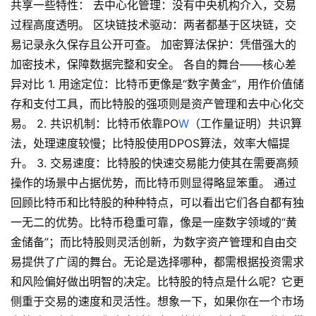
共享一些特性： 去中心化管理：没有中央机构介入，交易
过程高度透明。 区块链技术驱动：两者都基于区块链，交
易记录永久保存且公开可查。 加密算法保护：凭借强大的
加密技术，保障数据完整和安全。 各自的舞台——核心差
异对比 1. 用途定位：比特币更像是“数字黄金”，用作价值储
存和支付工具，而比特股的强项则是资产管理和去中心化交
易。 2. 共识机制：比特币依靠PO
W
（工作量证明）共识算
法，处理速度较慢；比特股使用DPOS算法，效率大幅提
升。 3. 交易速度：比特股的快速交易能力使其在需要高频
操作的场景中占据优势，而比特币则显得略显笨重。 通过
回顾比特币和比特股的种种特点，可以看出它们各自都有独
一无二的优势。比特币稳重可靠，像是一座数字领域的“黄
金储备”；而比特股则灵活创新，为数字资产管理和自由交
易提供了广阔的舞台。无论是选择哪种，都需根据投资需求
和风险偏好做出明智的决定。比特股的特点是什么呢？它更
侧重于交易的速度和灵活性。想象一下，如果你在一个市场