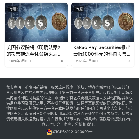
专题
专题
美国参议院将《明确法案》
Kakao Pay Securities推出
的投票推迟至休会结束后的9
最低1000韩元的韩国股票碎
月。
股交易服务
2026年8月10日
0
2026年8月10日
0
免责声明：币搜网超链接、相关应用程序、论坛、博客等媒体账户以及其他平
台和用户发布的所有内容均来源于第三方平台及平台用户。币搜网对于网站及
其内容不作任何类型的保证，币搜网所有区块链相关数据以及其他内容资料仅
供用户学习及研究之用，不构成任何投资、法律等其他领域的建议和依据。币
搜网用户以及其他第三方平台在本网站发布的任何内容均由其个人负责，与币
搜网无关。币搜网不对任何因使用本网站信息而导致的任何损失负责。您需谨
慎使用相关数据及内容，并自行承担所带来的一切风险。强烈建议您独自对内
容进行研究、审查、分析和验证。
赣ICP备2021009090号