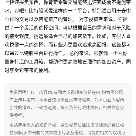
上快速买卖东西，你肯定希望交易能够迅速完成而不拖泥带
水，对吧？比特股就像这样的一个平台，特别适合用于去中
首
心化的交易以及智能资产的管理。 对于投资者来说，它提
页
供了一个灵活的选择空间，可以根据自己的需求和对于风险
的接受程度，挑选最适合自己的加密货币。比如，有些人喜
行
欢稳健一点的选择，而有些人更喜欢追求高回报，这些都可
情
以通过比特股平台进行操作。 总的来说，它就像一个为你
量身打造的工具箱，帮助你更高效地管理你的加密资产，同
快
时享受它带来的便利。
讯
专
免责声明：以上内容(如有图片或视频亦包括在内)均为平台用
题
户上传并发布，本平台仅提供信息存储服务，对本页面内容所
引致的错误、不确或遗漏，概不负任何法律责任，相关信息仅
百
供参考。
科
本站尊重他人的知识产权、名誉权等法律法规所规定的合法权
益!如网页中刊载的文章或图片涉及侵权，请提供相关的权利证