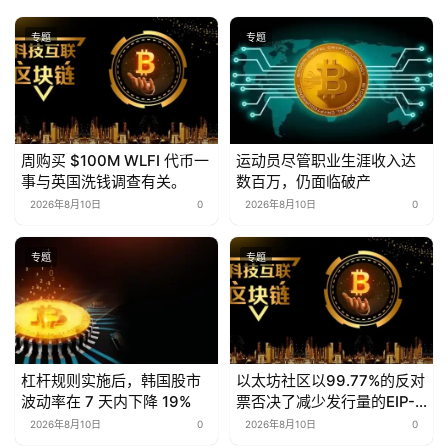
专题
专题
周购买 $100M WLFI 代币一
运动员尽管职业生涯收入达
事与英国洗钱调查有关。
数百万，仍面临破产
2026年8月10日
0
2026年8月10日
0
专题
专题
杠杆规则实施后，韩国股市
以太坊社区以99.77%的反对
波动率在 7 天内下降 19%
票否决了减少发行量的EIP-
8363提案。
2026年8月10日
0
2026年8月10日
0