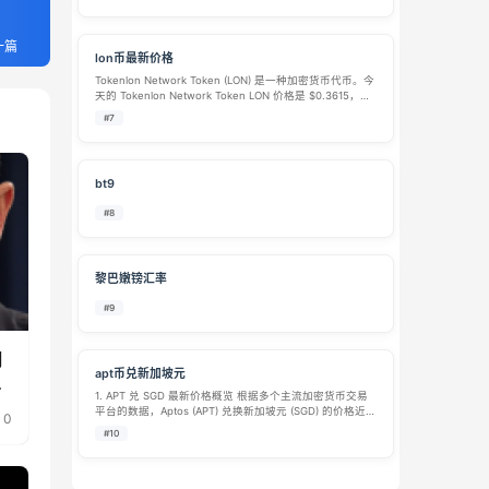
合约，定位为比特币云算力挖矿生态内的…
一篇
lon币最新价格
Tokenlon Network Token (LON) 是一种加密货币代币。今
天的 Tokenlon Network Token LON 价格是 $0.3615，过
去 24 小时的 Tokenlon Network Token 交易量是 …
#7
bt9
#8
黎巴嫩镑汇率
#9
月
apt币兑新加坡元
何
1. APT 兑 SGD 最新价格概览 根据多个主流加密货币交易
平台的数据，Aptos (APT) 兑换新加坡元 (SGD) 的价格近期
0
波动较大。以下是不同平台在近期的报价参考： 平台 / 数
#10
据源 1 APT 约合 SGD 参考日期 / 状…