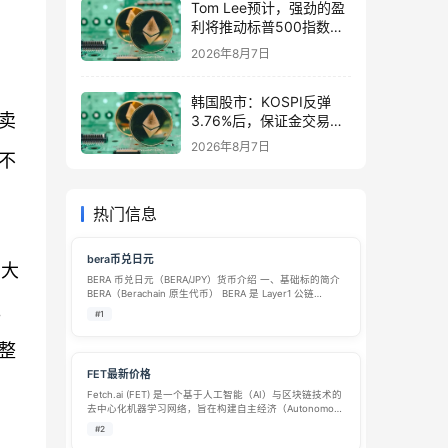
Tom Lee预计，强劲的盈
利将推动标普500指数在
8月前升至8,000点
2026年8月7日
韩国股市：KOSPI反弹
卖
3.76%后，保证金交易激
增1万亿韩元
2026年8月7日
不
热门信息
bera币兑日元
的大
BERA 币兑日元（BERA/JPY）货币介绍 一、基础标的简介
BERA（Berachain 原生代币） BERA 是 Layer1 公链
。
Berachain 的原生通证，公链采用流动性证明（PoL）共
#1
识，兼容 EVM 以太坊虚拟机。BE…
整
FET最新价格
Fetch.ai (FET) 是一个基于人工智能（AI）与区块链技术的
去中心化机器学习网络，旨在构建自主经济（Autonomous
Economic Agents, AEA）生态系统。FET 代币用于支付网
#2
络交易费用、激励AI代理协作，并参…