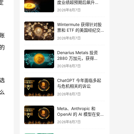
定
度业绩超预期后飙升
16%，华尔街将目标价上
2026年8月7日
调至 355 美元
Wintermute 获得针对股
票和 ETF 的美国经纪交易
账
商资格
2026年8月7日
的
Denarius Metals 投资
2880 万加元，获得
Copper Giant Resources
2026年8月7日
15.6% 的股份
选
ChatGPT 今年面临多起
与危机相关的诉讼
么
2026年8月7日
Meta、Anthropic 和
OpenAI 的 AI 模型在安全
测试期间入侵外部组织
2026年8月7日