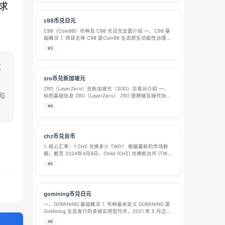
求
c98币兑日元
C98（Coin98）币种及 C98 兑日元全面介绍 一、C98 基
础概况 1. 项目主体 C98 是Coin98 生态原生功能性治理代
币，Coin98 诞生于 2020 年，是一站式全链路跨链 DeFi
#3
综合基础设施平台，核心产品线包含多…
致
zro币兑新加坡元
ZRO（LayerZero）兑新加坡元（SGD）交易对介绍 一、
和
标的基础信息 ZRO（LayerZero） ZRO 是跨链互操作协议
LayerZero 的原生代币，总供应量 10 亿枚，具备治理、质
#4
押、协议手续费相关用途。依托 Layer…
chz币兑台币
1. 核心汇率：1 CHZ 兑换多少 TWD？ 根据最新的市场数
据，截至 2024年4月9日，Chiliz (CHZ) 兑换新台币 (TWD)
的参考汇率为： 1 CHZ ≈ 4.80 TWD1 TWD ≈ 0.2082 CHZ
#5
这意味着，…
gomining币兑日元
一、GOMINING 基础概况 1. 币种基本定义 GOMINING 是
GoMining 生态发行的多链实用型代币，2021 年 5 月正式
上线，依托以太坊、BNB 链、Solana 等多条公链部署智能
#6