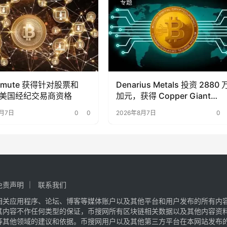
专题
ermute 获得针对股票和
Denarius Metals 投资 2880 
 的美国经纪交易商资格
加元，获得 Copper Giant
Resources 15.6% 的股份
8月7日
0
0
2026年8月7日
0
免责声明
联系我们
相关应用程序、论坛、博客等媒体账户以及其他平台和用户发布的所有内
其内容不作任何类型的保证，币搜网所有区块链相关数据以及其他内容资
等其他领域的建议和依据。币搜网用户以及其他第三方平台在本网站发布