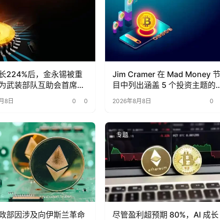
长224%后，金永锡被重
Jim Cramer 在 Mad Money 
为武装部队互助会首席投
目中列出涵盖 5 个投资主题的
13 只股票
8月8日
0
0
2026年8月8日
0
专题
政部因涉及向伊斯兰革命
尽管盈利超预期 80%，AI 成长