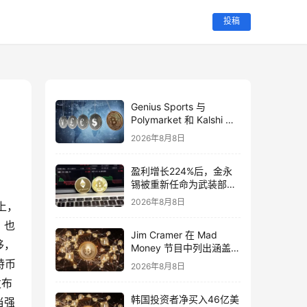
投稿
Genius Sports 与
Polymarket 和 Kalshi 签
署预测市场数据协议
2026年8月8日
盈利增长224%后，金永
锡被重新任命为武装部队
互助会首席投资官。
2026年8月8日
上，
，也
Jim Cramer 在 Mad
移，
Money 节目中列出涵盖 5
个投资主题的 13 只股票
特币
2026年8月8日
发布
韩国投资者净买入46亿美
当强