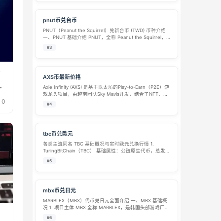
pnut币兑台币
PNUT（Peanut the Squirrel）兑新台币 (TWD) 币种介绍
一、PNUT 基础介绍 PNUT，全称 Peanut the Squirrel，
市场俗称松鼠币，是搭建在 Solana 公链上的 Meme 模因
#3
代币。 代币诞…
节
AXS币最新价格
Axie Infinity (AXS) 是基于以太坊的Play-to-Earn（P2E）游
戏龙头项目，由越南团队Sky Mavis开发，结合了NFT、区
0
块链游戏和去中心化经济。AXS是其原生治理代币，用于游
#4
戏内奖励、质押和社区治理。 Axi…
tbc币兑欧元
各类主流同名 TBC 基础概况与实时欧元兑换行情 1.
TuringBitChain（TBC） 基础属性：公链原生代币，总发行
量 1.42 亿枚，二级市场少量交易所上线 TBC/EUR 交易币
#5
对； 实时参考汇率（2026 年 8 月最新报价…
mbx币兑日元
MARBLEX（MBX）代币兑日元全面介绍 一、MBX 基础概
况 1. 项目主体 MBX 全称 MARBLEX，是韩国头部游戏厂商
网石（Netmarble）旗下区块链游戏生态的原生通证，依托
#6