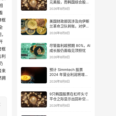
元美股，而韩国综合股价
相
指数下跌33%
2026年8月8日
看
律框
美国财政部因涉及向伊斯
兰革命卫队转账，对伊朗
全
加密货币交易所 Shelbit
2026年8月8日
同，
和 Aban Tether 实施制裁
开
尽管盈利超预期 80%，AI
管框
成长股仍面临见顶担忧
击利
2026年8月8日
仍
预计 Simmtech 股票
者来
2024 年营业利润将增长
然拥
2076%
2026年8月8日
9只韩国股票在杠杆头寸
平仓之际显示出回补空头
潜力
致
2026年8月8日