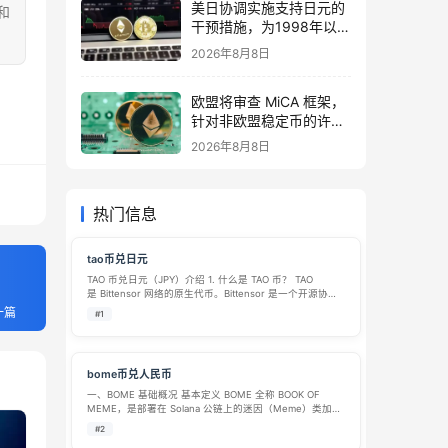
美日协调实施支持日元的
和
干预措施，为1998年以来
首次
2026年8月8日
欧盟将审查 MiCA 框架，
针对非欧盟稳定币的许可
制度
2026年8月8日
热门信息
tao币兑日元
TAO 币兑日元（JPY）介绍 1. 什么是 TAO 币？ TAO
是 Bittensor 网络的原生代币。Bittensor 是一个开源协
议，旨在利用区块链技术构建一个去中心化的机器学习网
一篇
#1
络。简单来说，它希望创建一个点对点的 AI 市场，…
bome币兑人民币
一、BOME 基础概况 基本定义 BOME 全称 BOOK OF
MEME，是部署在 Solana 公链上的迷因（Meme）类加密
代币，由加密创作者 Darkfarms1 推出，项目最初定位为去
#2
中心化网络梗文化存档项目，依托 IPFS、Ar…