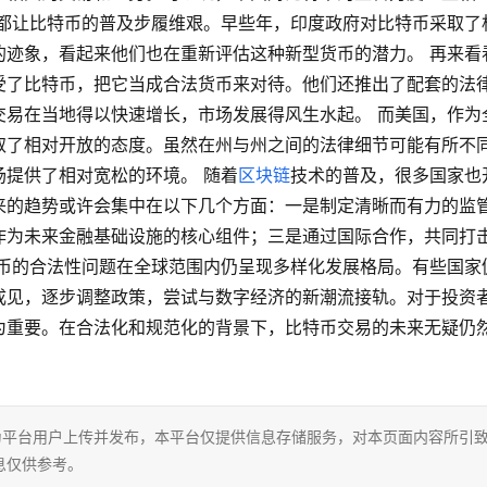
构都让比特币的普及步履维艰。早些年，印度政府对比特币采取了
的迹象，看起来他们也在重新评估这种新型货币的潜力。 再来看
受了比特币，把它当成合法货币来对待。他们还推出了配套的法
交易在当地得以快速增长，市场发展得风生水起。 而美国，作为
取了相对开放的态度。虽然在州与州之间的法律细节可能有所不
提供了相对宽松的环境。 随着
区块链
技术的普及，很多国家也
来的趋势或许会集中在以下几个方面：一是制定清晰而有力的监
作为未来金融基础设施的核心组件；三是通过国际合作，共同打
特币的合法性问题在全球范围内仍呈现多样化发展格局。有些国家
成见，逐步调整政策，尝试与数字经济的新潮流接轨。对于投资
为重要。在合法化和规范化的背景下，比特币交易的未来无疑仍
为平台用户上传并发布，本平台仅提供信息存储服务，对本页面内容所引
息仅供参考。