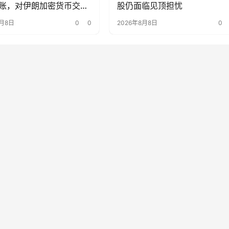
账，对伊朗加密货币交易
股仍面临见顶担忧
lbit 和 Aban Tether 实施
8月8日
0
0
2026年8月8日
0