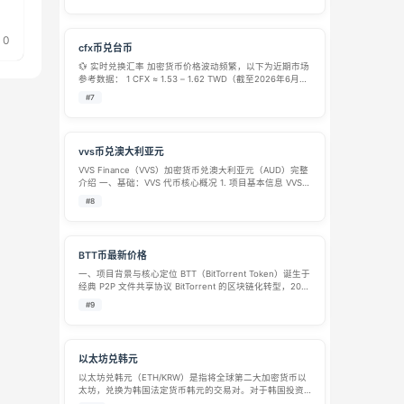
Kakao 开发的 Klaytn 公链搭建，主打…
0
cfx币兑台币
💱 实时兑换汇率 加密货币价格波动频繁，以下为近期市场
参考数据： 1 CFX ≈ 1.53 – 1.62 TWD（截至2026年6月上
旬，24小时内波动约 -6% 至 -0.1%）。 1 TWD ≈ 0.61 –
#7
0…
vvs币兑澳大利亚元
VVS Finance（VVS）加密货币兑澳大利亚元（AUD）完整
介绍 一、基础：VVS 代币核心概况 1. 项目基本信息 VVS
全称VVS Finance，寓意 “Very Very Simple”，是搭建于
#8
Cronos 公链之上的去中…
BTT币最新价格
一、项目背景与核心定位​ BTT（BitTorrent Token）诞生于
经典 P2P 文件共享协议 BitTorrent 的区块链化转型，2019
年 1 月由 BitTorrent 团队联合 TRON（波场）生态正式推
#9
出，其核心定位是 …
以太坊兑韩元
以太坊兑韩元（ETH/KRW）是指将全球第二大加密货币以
太坊，兑换为韩国法定货币韩元的交易对。对于韩国投资
者以及在韩国的加密货币参与者来说，这是一个非常重要