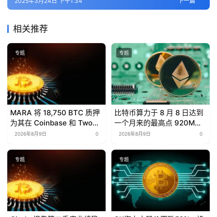
2025年3月24日 下午1:34
下一篇
相关推荐
专题
专题
MARA 将 18,750 BTC 质押
比特币算力于 8 月 8 日达到
为其在 Coinbase 和 Two
一个月来的最高点 920M
Prime 的$600M 笔比特币
TH/s。
2026年8月9日
0
2026年8月9日
0
支持贷款的抵押品
专题
专题