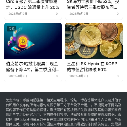
Circle 报告第二季度业绩稳
SK海力士股价下跌52%，投
定，USDC 流通量上升 20%
资者等待第三季度股东回报
计划
2026年8月9日
0
2026年8月9日
0
专题
专题
伯克希尔·哈撒韦股票：现金
三星和 SK Hynix 在 KOSPI
储备下降 4%，第二季度利润
的市值占比跌破 50%
翻倍
2026年8月9日
0
2026年8月9日
0
免责声明：币搜网超链接、相关应用程序、论坛、博客等媒体账户以及其他平
台和用户发布的所有内容均来源于第三方平台及平台用户。币搜网对于网站及
其内容不作任何类型的保证，币搜网所有区块链相关数据以及其他内容资料仅
供用户学习及研究之用，不构成任何投资、法律等其他领域的建议和依据。币
搜网用户以及其他第三方平台在本网站发布的任何内容均由其个人负责，与币
搜网无关。币搜网不对任何因使用本网站信息而导致的任何损失负责。您需谨