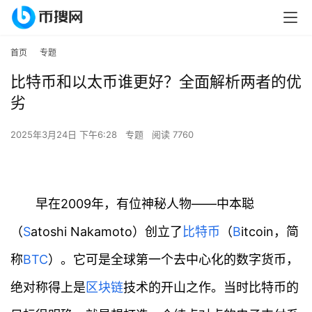
首页
专题
比特币和以太币谁更好？全面解析两者的优
劣
2025年3月24日 下午6:28
专题
阅读 7760
早在2009年，有位神秘人物——中本聪
（
S
atoshi Nakamoto）创立了
比特币
（
B
itcoin，简
称
BTC
）。它可是全球第一个去中心化的数字货币，
绝对称得上是
区块链
技术的开山之作。当时比特币的