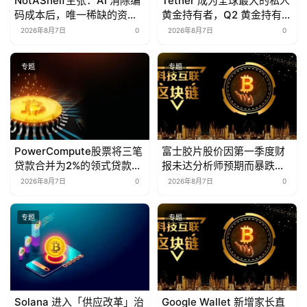
NotAShelf主张：AI 消除编
Tether 成为全球最大的私人
码成本后，唯一稀缺的资源
黄金持有者，Q2 黄金持有量
是“品味”
增至 146 吨
2026年8月7日
0
2026年8月7日
0
专题
专题
PowerCompute股票将三笔
富士胶片股价因第一季度财
贷款合并为2%的领式贷款，
报未达分析师预期而暴跌
并以307枚BTC作为抵押
18%
2026年8月7日
0
2026年8月7日
0
专题
专题
Solana 进入「供应改革」治
Google Wallet 新增家长直