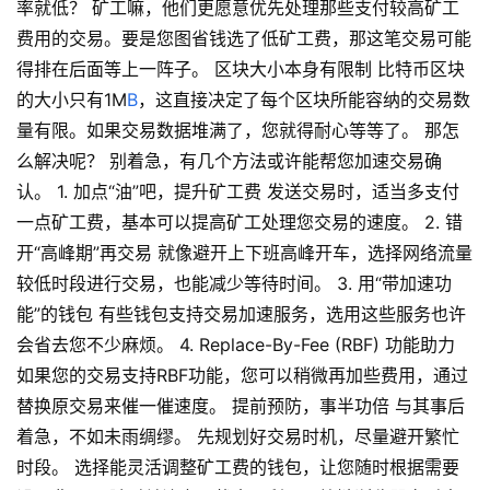
率就低？ 矿工嘛，他们更愿意优先处理那些支付较高矿工
费用的交易。要是您图省钱选了低矿工费，那这笔交易可能
得排在后面等上一阵子。 区块大小本身有限制 比特币区块
的大小只有1M
B
，这直接决定了每个区块所能容纳的交易数
量有限。如果交易数据堆满了，您就得耐心等等了。 那怎
么解决呢？ 别着急，有几个方法或许能帮您加速交易确
认。 1. 加点“油”吧，提升矿工费 发送交易时，适当多支付
一点矿工费，基本可以提高矿工处理您交易的速度。 2. 错
开“高峰期”再交易 就像避开上下班高峰开车，选择网络流量
较低时段进行交易，也能减少等待时间。 3. 用“带加速功
能”的钱包 有些钱包支持交易加速服务，选用这些服务也许
会省去您不少麻烦。 4. Replace-By-Fee (RBF) 功能助力
如果您的交易支持RBF功能，您可以稍微再加些费用，通过
替换原交易来催一催速度。 提前预防，事半功倍 与其事后
着急，不如未雨绸缪。 先规划好交易时机，尽量避开繁忙
时段。 选择能灵活调整矿工费的钱包，让您随时根据需要