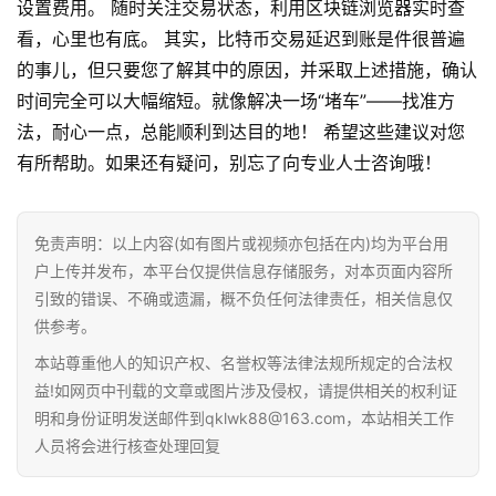
设置费用。 随时关注交易状态，利用区块链浏览器实时查
看，心里也有底。 其实，比特币交易延迟到账是件很普遍
的事儿，但只要您了解其中的原因，并采取上述措施，确认
时间完全可以大幅缩短。就像解决一场“堵车”——找准方
法，耐心一点，总能顺利到达目的地！ 希望这些建议对您
有所帮助。如果还有疑问，别忘了向专业人士咨询哦！
免责声明：以上内容(如有图片或视频亦包括在内)均为平台用
首
户上传并发布，本平台仅提供信息存储服务，对本页面内容所
页
引致的错误、不确或遗漏，概不负任何法律责任，相关信息仅
供参考。
行
本站尊重他人的知识产权、名誉权等法律法规所规定的合法权
情
益!如网页中刊载的文章或图片涉及侵权，请提供相关的权利证
明和身份证明发送邮件到qklwk88@163.com，本站相关工作
快
人员将会进行核查处理回复
讯