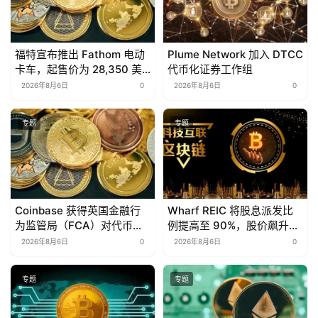
福特宣布推出 Fathom 电动
Plume Network 加入 DTCC
卡车，起售价为 28,350 美
代币化证券工作组
元
2026年8月6日
0
2026年8月6日
0
专题
专题
Coinbase 获得英国金融行
Wharf REIC 将股息派发比
为监管局（FCA）对代币化
例提高至 90%，股价飙升
美国股票的全面授权
13.7%
2026年8月6日
0
2026年8月6日
0
专题
专题