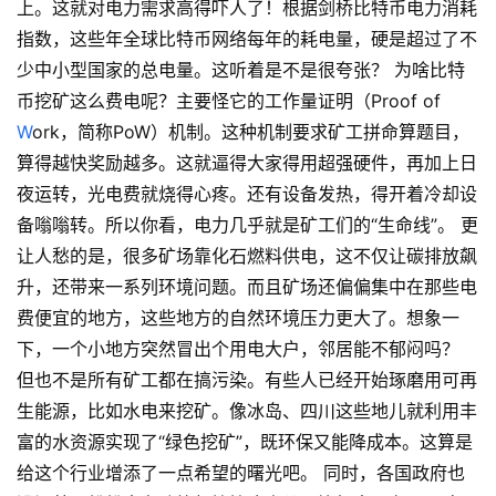
上。这就对电力需求高得吓人了！根据剑桥比特币电力消耗
指数，这些年全球比特币网络每年的耗电量，硬是超过了不
少中小型国家的总电量。这听着是不是很夸张？ 为啥比特
币挖矿这么费电呢？主要怪它的工作量证明（Proof of
W
ork，简称PoW）机制。这种机制要求矿工拼命算题目，
算得越快奖励越多。这就逼得大家得用超强硬件，再加上日
夜运转，光电费就烧得心疼。还有设备发热，得开着冷却设
备嗡嗡转。所以你看，电力几乎就是矿工们的“生命线”。 更
让人愁的是，很多矿场靠化石燃料供电，这不仅让碳排放飙
升，还带来一系列环境问题。而且矿场还偏偏集中在那些电
费便宜的地方，这些地方的自然环境压力更大了。想象一
下，一个小地方突然冒出个用电大户，邻居能不郁闷吗？
但也不是所有矿工都在搞污染。有些人已经开始琢磨用可再
生能源，比如水电来挖矿。像冰岛、四川这些地儿就利用丰
富的水资源实现了“绿色挖矿”，既环保又能降成本。这算是
给这个行业增添了一点希望的曙光吧。 同时，各国政府也