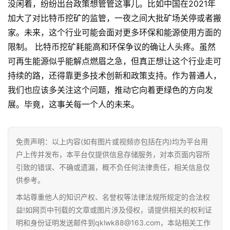
没闲着，纷纷出台政策想管管这事儿。比如中国在2021年
加大了对比特币挖矿的监管，一夜之间大批矿场关停或者搬
家。未来，这个行业可能会面对更多环保和能源使用方面的
限制。 比特币挖矿耗能高和环保争议的确让人头疼。虽然
可再生能源似乎能解点燃眉之急，但真正想让这个行业走可
持续的路，还得靠更多技术创新和政策支持。作为普通人，
我们也应该多关注这个问题，推动它向着更绿色的方向发
展。毕竟，这事关每一个人的未来。
首
免责声明：以上内容(如有图片或视频亦包括在内)均为平台用
页
户上传并发布，本平台仅提供信息存储服务，对本页面内容所
引致的错误、不确或遗漏，概不负任何法律责任，相关信息仅
行
供参考。
情
本站尊重他人的知识产权、名誉权等法律法规所规定的合法权
益!如网页中刊载的文章或图片涉及侵权，请提供相关的权利证
快
明和身份证明发送邮件到qklwk88@163.com，本站相关工作