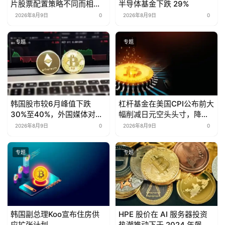
片股票配置策略不同而相差
半导体基金下跌 29%
13%
2026年8月9日
0
2026年8月9日
0
专题
专题
韩国股市较6月峰值下跌
杠杆基金在美国CPI公布前大
30%至40%，外国媒体对此
幅削减日元空头头寸，降幅
表示担忧
创2007年以来最大
2026年8月9日
0
2026年8月9日
0
专题
专题
韩国副总理Koo宣布住房供
HPE 股价在 AI 服务器投资
应扩张计划
热潮推动下于 2024 年飙升