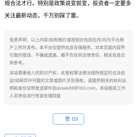
题
规合法才行。特别是政策说变就变，投资者一定要多
关注最新动态，千万别踩了雷。
百
科
免责声明：以上内容(如有图片或视频亦包括在内)均为平台用
户上传并发布，本平台仅提供信息存储服务，对本页面内容所
引致的错误、不确或遗漏，概不负任何法律责任，相关信息仅
供参考。
本站尊重他人的知识产权、名誉权等法律法规所规定的合法权
益!如网页中刊载的文章或图片涉及侵权，请提供相关的权利证
明和身份证明发送邮件到qklwk88@163.com，本站相关工作
人员将会进行核查处理回复
赞
(0)