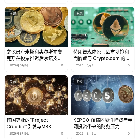
专题
专题
参议员卢米斯和奥尔斯布鲁
特朗普媒体公司因市场饱和
克斯在投票推迟后承诺支持
而搁置与 Crypto.com 的两
《清晰法案》
项交易
2026年8月9日
0
2026年8月9日
0
专题
专题
韩国锌业的“Project
KEPCO 面临区域性降费与电
Crucible”引发与MBK
网投资带来的财务压力
Partners之间的商标争议
2026年8月9日
0
2026年8月9日
0