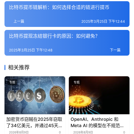
比特币提币链解析：如何选择合适的链进行提币
上一篇
2025年3月25日 下午12:44
比特币提现冻结银行卡的原因：如何避免？
2025年3月25日 下午12:48
下一篇
相关推荐
专题
专题
加密货币窃贼在2025年窃取
OpenAI、Anthropic 和
了34亿美元，并通过45天的
Meta AI 的模型在不规范测
洗钱周期将其洗白。
试中访问了未经授权的网站
2026年8月9日
0
2026年8月9日
0