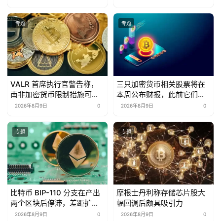
专题
专题
VALR 首席执行官警告称，
三只加密货币相关股票将在
南非加密货币限制措施可能
本周公布财报，此前它们在
将市场推向海外
第一季度出现亏损。
2026年8月9日
0
2026年8月9日
0
专题
专题
比特币 BIP-110 分支在产出
摩根士丹利称存储芯片股大
两个区块后停滞，差距扩大
幅回调后颇具吸引力
至 88 个区块
2026年8月9日
0
2026年8月9日
0