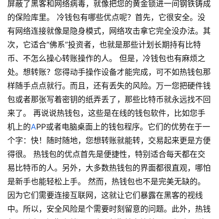
屏蔽了黑客和网络病毒，就像把您的黄金锁进一间钢铁铸成
的保险库里。 冷钱包有哪些优点呢？首先，它很安全。没
有网络连接就像是隐身模式，网络攻击拿它完全没办法。其
次，它适合“佛系”投资者，也就是那些计划长期持有比特
币、不怎么操心转账操作的人。 但是，冷钱包也有麻烦之
处。想转账？您得动手操作设备才能完成，可不如热钱包那
样随手点点就行。而且，还有丢失的风险。万一您把硬件钱
包或者那张写着密钥的纸弄丢了，那些比特币就永远找不回
来了。 再说说热钱包，这些是在线的钱包软件，比如您手
机上的
A
PP或者电脑桌面上的钱包程序。它们的优势在于一
个字：快！随时随地，您想转账就能转，交易起来更是方便
得很。 热钱包的优点首先是便捷性，特别适合每天都在交
易比特币的人。另外，大多数热钱包的界面都很直观，哪怕
是新手也能轻松上手。 然而，热钱包也不是完美无缺的。
因为它们需要连接互联网，这就让它们暴露在黑客的视线
中。所以，安全风险是个需要时刻留意的问题。此外，热钱