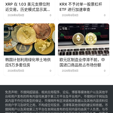
XRP 在 1.03 美元支撑位附
KRX 不予对单一股票杠杆
近交易，历史模式显示其具
ETF 进行加速审查
备反弹潜力
2026年8月8日
0
2026年8月8日
0
专题
专题
韩国计划利用绿化带土地供
欧元区制造业停滞不前，中
应5万多套住房
国进口商品抢占市场份额
2026年8月8日
0
2026年8月8日
0
免责声明：币搜网超链接、相关应用程序、论坛、博客等媒体账户以及其他平
台和用户发布的所有内容均来源于第三方平台及平台用户。币搜网对于网站及
其内容不作任何类型的保证，币搜网所有区块链相关数据以及其他内容资料仅
供用户学习及研究之用，不构成任何投资、法律等其他领域的建议和依据。币
搜网用户以及其他第三方平台在本网站发布的任何内容均由其个人负责，与币