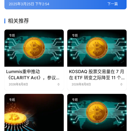
2025年3月25日 下午2:54
下一篇
相关推荐
专题
专题
Lummis重申推动
KOSDAQ 股票交易量在 7 月
《CLARITY Act》，参议院
在 ETF 转变之际降至 11 个
投票推迟至9月
月低点
2026年8月8日
0
2026年8月8日
0
专题
专题