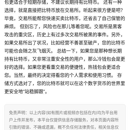
包更适合于短期存储，不建议长期持有比特币。 还有一种
选择，就是直接把比特币放在交易所。听起来很方便是吧？
毕竟，交易所能帮您快速买卖比特币，还省去了自己保管的
麻烦。 但别忘了，风险也在那儿等着您呢。交易所是黑客
攻击的重灾区，历史上有过多次交易所被黑的事件。另外，
如果交易所出了状况，比如经营不善甚至破产，您的比特币
可能也会随之灰飞烟灭。 总结一下，如果您是那种想长期
持有比特币，又非常注重安全性的用户，那么冷钱包会是更
好的选择。如果您更看重交易的便捷性，热钱包会更适合
您。当然，最终的决定得看您的个人需求和使用习惯。 存
储方式选对了，您的比特币就可以在这个数字货币的世界里
更安全地“站稳脚跟”。
首
页
免责声明：以上内容(如有图片或视频亦包括在内)均为平台用
行
户上传并发布，本平台仅提供信息存储服务，对本页面内容所
情
引致的错误、不确或遗漏，概不负任何法律责任，相关信息仅