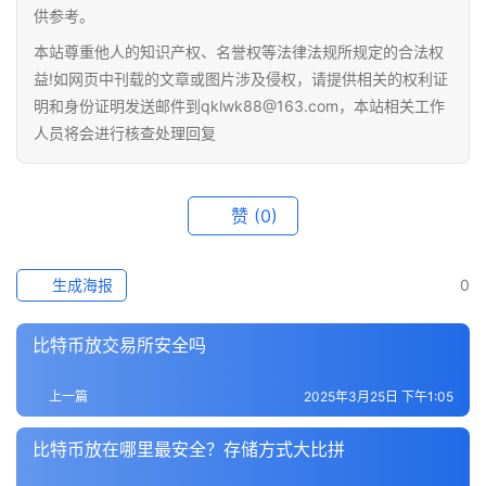
供参考。
快
本站尊重他人的知识产权、名誉权等法律法规所规定的合法权
讯
益!如网页中刊载的文章或图片涉及侵权，请提供相关的权利证
明和身份证明发送邮件到qklwk88@163.com，本站相关工作
专
人员将会进行核查处理回复
题
百
赞
(0)
科
生成海报
0
比特币放交易所安全吗
上一篇
2025年3月25日 下午1:05
比特币放在哪里最安全？存储方式大比拼