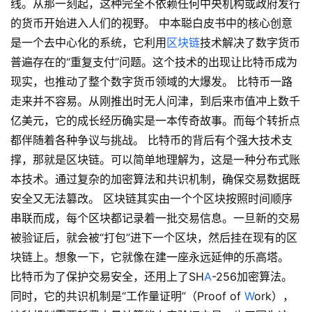
线。从那一刻起，这种完全不依赖任何中央机构或政府发行
的货币开始进入人们的视野。 中本聪白皮书中的核心创意
是一个去中心化的系统，它利用
区块链
技术解决了数字货币
普遍存在的“重复支付”问题。这个技术的出现让比特币成为
现实，也推动了整个数字货币领域的大爆发。 比特币一路
走来并不容易。从刚推出时无人问津，到后来市值冲上数千
亿美元，它的成长经历确实是一本传奇故事。而每个转折点
都伴随着各种争议与挑战。 比特币的背后有个强大技术支
撑，那就是区块链。可以简单地理解为，这是一种分布式账
本技术。通过复杂的加密算法和共识机制，确保交易数据既
安全又无法篡改。 区块链其实由一个个区块按照时间顺序
串联而成，每个区块都记录着一批交易信息。一旦新的交易
被验证后，就会被“打包”进下一个区块，然后挂在现有的区
块链上。想象一下，它就像在建一座永远延伸的乐高塔。
比特币为了保护交易安全，还用上了SH
A
-256加密算法。
同时，它的共识机制是“工作量证明”（Proof of
W
ork），