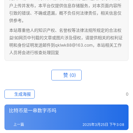
情
户上传并发布，本平台仅提供信息存储服务，对本页面内容所
引致的错误、不确或遗漏，概不负任何法律责任，相关信息仅
快
供参考。
讯
本站尊重他人的知识产权、名誉权等法律法规所规定的合法权
益!如网页中刊载的文章或图片涉及侵权，请提供相关的权利证
专
明和身份证明发送邮件到qklwk88@163.com，本站相关工作
题
人员将会进行核查处理回复
百
科
赞
(0)
生成海报
0
比特币是一串数字币吗
上一篇
2025年3月25日 下午3:08