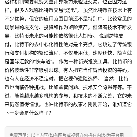
这种机制需要耗费大量计算能力来验证交易，也正因为这
样，很多人戏称比特币交易“烧电”。 虽然比特币在技术上有
不少优势，但它的应用范围目前还不是特别广。比较常见的
场景是跨境支付、投资和作为避险资产。但随着技术不断发
展，比特币未来的可能性依然很让人期待。 说到跨境支
付，比特币的去中心化特性绝对是个亮点。它跳过了传统银
行和支付机构的繁琐流程，不仅费用低，速度还快，简直就
是国际汇款的“快车道”。 作为一种新兴投资工具，比特币的
价格波动性非常吸引眼球。有人把它当作冒险投资的筹码，
也有人在经济不稳定时，把它视作避险选择。 当然，比特
币也面临各种挑战，比如监管问题、技术安全隐患等等。不
过，随着越来越多机构的参与，和技术的不断完善，它的未
来仍然值得憧憬。也许比特币的故事才刚刚开始，谁知道它
首
下一步会是什么样子？
页
行
免责声明：以上内容(如有图片或视频亦包括在内)均为平台用