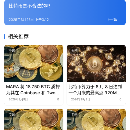
比特币是不合法的吗
2025年3月25日 下午3:12
下一篇
相关推荐
专题
专题
MARA 将 18,750 BTC 质押
比特币算力于 8 月 8 日达到
为其在 Coinbase 和 Two
一个月来的最高点 920M
Prime 的$600M 笔比特币
TH/s。
2026年8月9日
0
2026年8月9日
0
支持贷款的抵押品
专题
专题