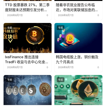
TTD 股票暴跌 27%，第二季
随着非农就业报告公布临
度财报未达预期引发分析师
近，市场对美联储加息的预
下调评级
期降温，美元走低。
2026年8月7日
0
2026年8月7日
0
专题
专题
IxsFinance 推出连接
韩国电缆股上涨，铜价触及
TradFi 收益与去中心化金融
九个月高点
的机枪池基础设施
2026年8月7日
0
2026年8月7日
0
专题
专题