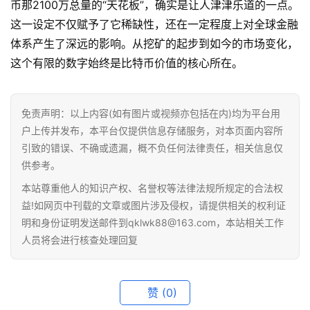
币那2100万总量的“天花板”，确实是让人津津乐道的一点。
这一设定不仅赋予了它稀缺性，还在一定程度上对全球金融
体系产生了深远的影响。从挖矿的起步到如今的市场变化，
这个有限的数字始终是比特币价值的核心所在。
免责声明：以上内容(如有图片或视频亦包括在内)均为平台用
户上传并发布，本平台仅提供信息存储服务，对本页面内容所
首
引致的错误、不确或遗漏，概不负任何法律责任，相关信息仅
页
供参考。
本站尊重他人的知识产权、名誉权等法律法规所规定的合法权
行
益!如网页中刊载的文章或图片涉及侵权，请提供相关的权利证
情
明和身份证明发送邮件到qklwk88@163.com，本站相关工作
人员将会进行核查处理回复
快
讯
赞
(0)