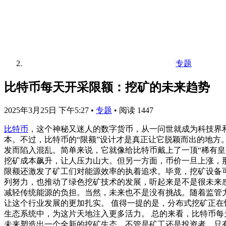
专题
比特币每天开采限额：挖矿的未来趋势
2025年3月25日 下午5:27
•
专题
•
阅读 1447
比特币
，这个神秘又迷人的数字货币，从一问世就成为科技界
本。不过，比特币的“限额”设计才是真正让它脱颖而出的地
发而陷入混乱。简单来说，它就像给比特币戴上了一顶“稀有皇
挖矿成本飙升，让人压力山大。但另一方面，币价一旦上涨，
限额还激发了矿工们对能源效率的执着追求。毕竟，挖矿设备
列努力，也推动了绿色挖矿技术的发展，听起来是不是很未来感
减轻传统能源的负担。当然，未来也不是没有挑战。随着监管
让这个行业发展的更加扎实。 值得一提的是，分布式挖矿正
生态系统中，为这片天地注入更多活力。 总的来看，比特币
未来塑造出一个全新的挖矿生态。不管是矿工还是投资者，只