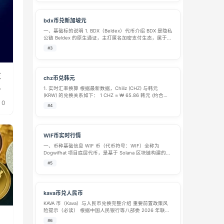
bdx币兑新加坡元
一、基础标的说明 1. BDX（Beldex）代币介绍 BDX 是隐私
公链 Beldex 的原生通证，主打匿名加密支付生态，属于隐
私类加密货币： 核心技术：基于 CryptoNote 底层，搭载
#3
环签名、隐形地址、RingCT 加密，强制隐藏…
监
chz币兑韩元
票
1. 实时汇率换算 根据最新数据，Chiliz (CHZ) 与韩元
(KRW) 的兑换关系如下： 1 CHZ ≈ ₩ 65.86 韩元 (约合
0
0.01518 CHZ)。 100 CHZ ≈ ₩ 6,586.00 韩元。 注：加密
#4
资产价格波…
WIF币实时行情
一、币种基础信息​ WIF 币（代币符号：WIF）全称为
Dogwifhat 项目底层代币，是基于 Solana 区块链构建的社
区驱动型迷因代币，于 2023 年 12 月正式推出，2024 年
#5
1 月 3 日上线流通。其核心标识为 “戴着…
kava币兑人民币
KAVA 币（Kava）与人民币兑换完整介绍 重要前置政策风
险提示（必读） 根据中国人民银行等八部委 2026 年联合
发文规定：虚拟货币不具备法定货币地位，境内任何虚拟
#6