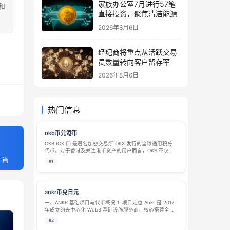
家族办公室7月进行57笔
和
直接投资，聚焦清洁能源
2026年8月6日
经纪商将重点从活跃交易
员数量转向客户留存率
2026年8月6日
热门信息
okb币兑港币
OKB (OK币) 是著名加密交易所 OKX 发行的全球通用积分
代币。对于香港及关注港币资产的用户而言，OKB 不仅是
一个交易对，更是一张进入 Web3 世界的“数字通行证”。
一篇
#1
以下是一份关于 OKB 兑港币 (HKD) 的详细介绍，涵盖核…
ankr币兑日元
一、ANKR 基础项目与代币概况 1. 项目定位 Ankr 是 2017
年成立的去中心化 Web3 基础设施服务商，核心搭建全球
分布式节点网络，主打跨链 RPC 节点接入、流动性质押服
#2
务、区块链部署 RaaS、分布式算力调度，面向区块链开…