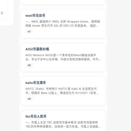
货币与人民币兑换、交易炒作均属于非法金融活动中国证
券监督管理委员会。 K…
0
waxl币兑台币
一、WAXL 基础简介 WAXL 全称 Wrapped Axelar，是跨链
网络 Axelar 原生代币 AXL 的 ERC-20 封装版本。 锚定机
制：1 枚 WAXL 永久 1:1 锚定原生 AXL，用户可通过 Axelar
#7
官方跨链桥…
AIOZ币最新价格
AIOZ Network (AIOZ)是一个革命性的Web3基础设施平
台，专注于去中心化存储、内容分发和流媒体服务。作为”
区块链界的CDN”，AIOZ利用全球节点网络重构数字内容的
#8
分发方式，其原生代币AIOZ用于支付…
kaito币兑港币
KAITO（Kaito）币种简介 KAITO 是 Kaito AI 生态原生代
币，搭建在 Base 公链上，赛道定位为 AI+InfoFi（信息金
融）。 项目依托 AI 聚合全网 Web3 资讯、舆情数据，打
#9
造加密领域智能情报平台，代表产品…
tbc币兑人民币
一、市面上主流 TBC 加密货币基本概况 加密市场里简称
TBC的币种种类繁杂，没有统一官方标准，市面上流通度
较高的几类 TBC 简单说明： The Billion Coin（TBC） 早