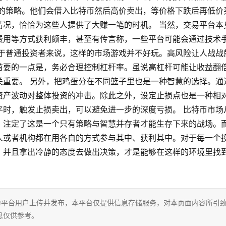
同的策略。他们会借入比特币然后高价卖出，等价格下跌后再低价
情况，恰恰为这些人提供了大赚一笔的时机。 当然，交易平台本
费用等方式获利颇丰，甚至有传言称，一些平台可能会通过技术
对于普通投资者来说，这样的市场游戏并不好玩。高风险让人战战
首要的一点是，务必合理控制杠杆率。虽说高杠杆可能让收益翻
关重要。 另外，把鸡蛋分在不同篮子里也是一种智慧的选择。通
资产波动对整体投资的冲击。除此之外，设定止损点也是一种相
平时，触发止损卖出，可以避免进一步的深度亏损。 比特币市场
，注定了这是一个只有策略与智慧并存者才能生存下来的战场。
人或者机构都在用各自的方式参与其中、获利其中。对于每一个
，并且拿出冷静的态度去做出决策，才是能够在这样的环境里找
为平台用户上传并发布，本平台仅提供信息存储服务，对本页面内容所引
息仅供参考。