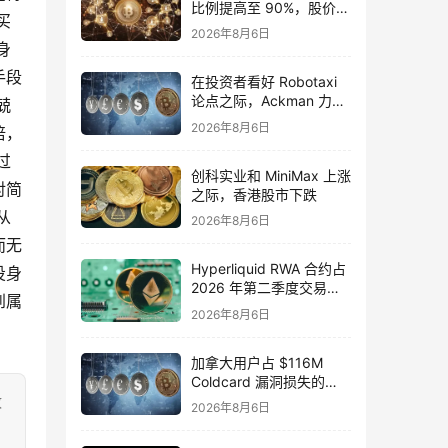
比例提高至 90%，股价飙
买
升 13.7%
2026年8月6日
身
手段
在投资者看好 Robotaxi
论点之际，Ackman 力挺
兢
Uber 股票
2026年8月6日
倍，
过
创科实业和 MiniMax 上涨
对简
之际，香港股市下跌
从
2026年8月6日
而无
Hyperliquid RWA 合约占
投身
2026 年第二季度交易活
到属
动的 32%
2026年8月6日
加拿大用户占 $116M
Coldcard 漏洞损失的
25%
致
2026年8月6日