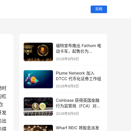
投稿
福特宣布推出 Fathom 电
动卡车，起售价为
28,350 美元
2026年8月6日
Plume Network 加入
DTCC 代币化证券工作组
2026年8月6日
动时
的杠
Coinbase 获得英国金融
仓
行为监管局（FCA）对代
币化美国股票的全面授权
开发
2026年8月6日
卖出
Wharf REIC 将股息派发
能得