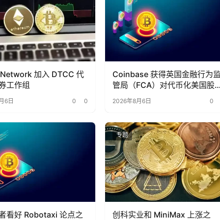
 Network 加入 DTCC 代
Coinbase 获得英国金融行为
券工作组
管局（FCA）对代币化美国股
的全面授权
8月6日
0
0
2026年8月6日
0
专题
看好 Robotaxi 论点之
创科实业和 MiniMax 上涨之