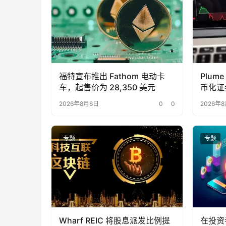
福特宣布推出 Fathom 电动卡
Plume
车，起售价为 28,350 美元
币化证
2026年8月6日
0
0
2026年
专题
专题
Wharf REIC 将股息派发比例提
在投资者