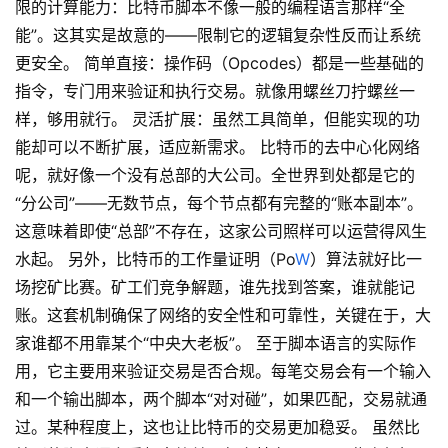
限的计算能力：比特币脚本不像一般的编程语言那样“全
能”。这其实是故意的——限制它的逻辑复杂性反而让系统
更安全。 简单直接：操作码（Opcodes）都是一些基础的
指令，专门用来验证和执行交易。就像用螺丝刀拧螺丝一
样，够用就行。 灵活扩展：虽然工具简单，但能实现的功
能却可以不断扩展，适应新需求。 比特币的去中心化网络
呢，就好像一个没有总部的大公司。全世界到处都是它的
“分公司”——无数节点，每个节点都有完整的“账本副本”。
这意味着即使“总部”不存在，这家公司照样可以运营得风生
水起。 另外，比特币的工作量证明（Po
W
）算法就好比一
场挖矿比赛。矿工们竞争解题，谁先找到答案，谁就能记
账。这套机制确保了网络的安全性和可靠性，关键在于，大
家谁都不用靠某个“中央大老板”。 至于脚本语言的实际作
用，它主要用来验证交易是否合规。每笔交易会有一个输入
和一个输出脚本，两个脚本“对对碰”，如果匹配，交易就通
过。某种程度上，这也让比特币的交易更加稳妥。 虽然比