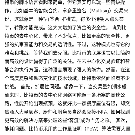
特币的脚本语言看起来简单，但它其实可以玩一些高级操
作，比如基本的智能合约。拿多重签名（Multisig）交易来
说，这就像是一种“群签合同”模式，得多个持钥人点头签
字，转账才能完成。这大大增加了资金的安全性。 说到比
特币的去中心化，带来了不少优点，比如更高的安全性、更
强的抗审查能力和交易的透明性。不过，这种模式也有它的
难点和挑战，等待我们去克服。比特币的底层语言以其简约
而高效的设计赢得了广泛的关注。在去中心化交易验证和智
能合约执行方面，这种语言展现了强大的能力。然而，在这
个高度复杂和动态变化的技术领域，比特币依然面临着不少
挑战。 首先，扩展性问题。想象一下，当交易量如潮水般
涌来时，比特币的去中心化网络可能像一条堵塞的高速公
路，性能开始出现瓶颈。这就好比一家餐厅座位有限，却突
然涌入大量顾客，厨师和服务员自然会应接不暇。如何找到
更高效的解决方案来处理这些“客流”成为当务之急。 其次，
能耗问题。比特币采用的工作量证明（PoW）算法需要大量