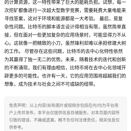
的计算资源，这一特性带来了巨大的能耗负担。试想，每一
次挖矿都像进行一次超大型数学竞赛，需要耗费大量电能来
寻找答案，这对于环境和能源都是一大考验。 最后，是复
首
杂性问题。比特币的脚本语言设计得相当有限，虽然简单直
页
接，但在面对一些更加复杂的应用场景时，可能显得力不从
心。这就像一把精致的小刀，虽然锋利却难以承担修建大树
行
的工作。 尽管存在这些问题，比特币的去中心化特性依然
情
为其赢得了独一无二的优势。未来，随着技术的迭代和创新
的不断涌现，我们有理由相信，比特币将在去中心化领域开
快
辟更多的可能性。也许有一天，它的应用范围将超越我们的
讯
想象，成为技术与社会之间不可或缺的纽带。
专
题
免责声明：以上内容(如有图片或视频亦包括在内)均为平台用
户上传并发布，本平台仅提供信息存储服务，对本页面内容所
百
引致的错误、不确或遗漏，概不负任何法律责任，相关信息仅
科
供参考。