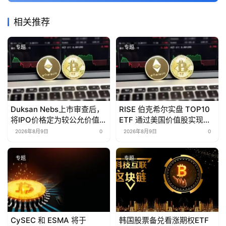
相关推荐
专题
专题
Duksan Nebs上市审查后，
RISE 伯克希尔实盘 TOP10
将IPO价格定为较公允价值低
ETF 通过美国价值股实现年
39%
初至今 7.51% 的回报率
2026年8月9日
0
2026年8月9日
0
专题
专题
CySEC 和 ESMA 将于
韩国股票备兑看涨期权ETF