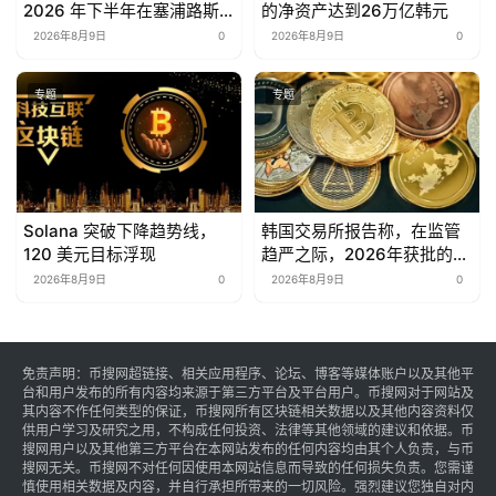
2026 年下半年在塞浦路斯
的净资产达到26万亿韩元
启动加密货币托管审计
2026年8月9日
0
2026年8月9日
0
专题
专题
Solana 突破下降趋势线，
韩国交易所报告称，在监管
120 美元目标浮现
趋严之际，2026年获批的
SPAC数量为零
2026年8月9日
0
2026年8月9日
0
免责声明：币搜网超链接、相关应用程序、论坛、博客等媒体账户以及其他平
台和用户发布的所有内容均来源于第三方平台及平台用户。币搜网对于网站及
其内容不作任何类型的保证，币搜网所有区块链相关数据以及其他内容资料仅
供用户学习及研究之用，不构成任何投资、法律等其他领域的建议和依据。币
搜网用户以及其他第三方平台在本网站发布的任何内容均由其个人负责，与币
搜网无关。币搜网不对任何因使用本网站信息而导致的任何损失负责。您需谨
慎使用相关数据及内容，并自行承担所带来的一切风险。强烈建议您独自对内