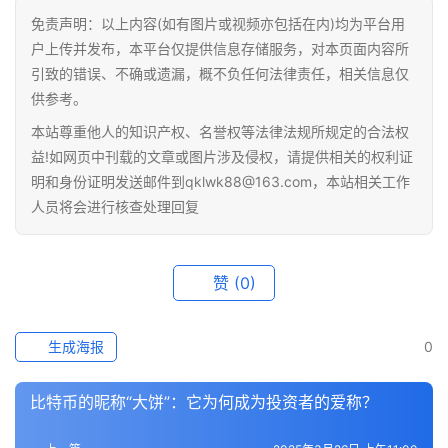
情
免责声明：以上内容(如有图片或视频亦包括在内)均为平台用
户上传并发布，本平台仅提供信息存储服务，对本页面内容所
引致的错误、不确或遗漏，概不负任何法律责任，相关信息仅
快
供参考。
讯
本站尊重他人的知识产权、名誉权等法律法规所规定的合法权
专
益!如网页中刊载的文章或图片涉及侵权，请提供相关的权利证
题
明和身份证明发送邮件到qklwk88@163.com，本站相关工作
人员将会进行核查处理回复
百
科
赞
(0)
生成海报
0
比特币的昵称“大饼”：它为何成为投资者的爱称？