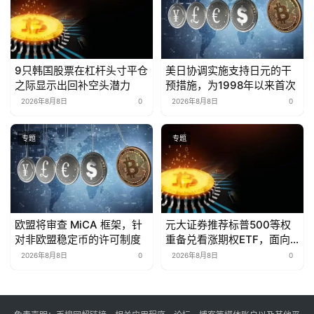
9只韩国股票在杠杆头寸平仓
美日协调实施支持日元的干
之际显示出回补空头潜力
预措施，为1998年以来首次
2026年8月8日
0
2026年8月8日
0
专题
专题
欧盟将审查 MiCA 框架，针
元大证券推荐标普500等权
对非欧盟稳定币的许可制度
重备兑看涨期权ETF，面向
波动性股票。
2026年8月8日
0
2026年8月8日
0