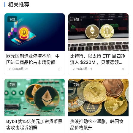
相关推荐
专题
专题
欧元区制造业停滞不前，中
比特币、以太币 ETF 周四净
国进口商品抢占市场份额
流入 $220M ，贝莱德领
跑。
2026年8月8日
0
2026年8月8日
0
专题
专题
Bybit就15亿美元加密货币黑
热浪推动农业通胀，韩国食
客攻击起诉朝鲜
品价格飙升