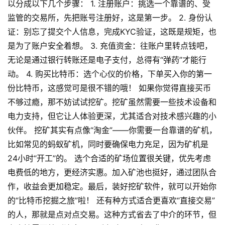
以分成以下几个步骤： 1. 注册账户：挑选一个靠谱的、受
监管的交易所，先把账号注册好，这是第一步。 2. 身份认
证：别忘了提交个人信息，完成KYC验证，这既是规矩，也
是为了账户安全着想。 3. 充值资金：往账户里转点钱吧，
无论是通过银行转账还是电子支付，总得有“弹药”才能行
动。 4. 购买比特币：选个心仪的价格，下单买入你的第一
份比特币，这感觉可是很不错的哦！ 如果你觉得直接买币
不够过瘾，那不妨试试挖矿。挖矿虽然需要一些技术设备和
电力支持，但它让人体验更深，尤其适合对技术感兴趣的小
伙伴。 挖矿其实有点像“淘金”——你需要一台靠谱的矿机，
比如常见的蚂蚁矿机，同时要确保电力充足，因为矿机是
24小时“开工”的。 选个合适的矿场位置很关键，优先考虑
电费低的地方，更经济实惠。加入矿池也挺好，通过团队合
作，收益会更加稳定。最后，装好挖矿软件，就可以开始你
的“比特币挖掘之旅”啦！ 还有种方式适合更喜欢“直接交易”
的人，那就是点对点交易。这种方式省去了中介的环节，但