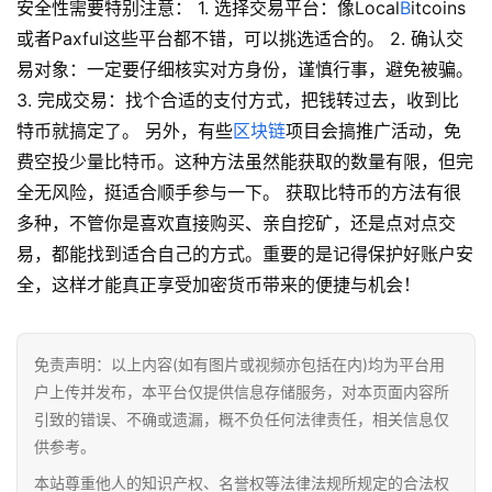
安全性需要特别注意： 1. 选择交易平台：像Local
B
itcoins
或者Paxful这些平台都不错，可以挑选适合的。 2. 确认交
易对象：一定要仔细核实对方身份，谨慎行事，避免被骗。
3. 完成交易：找个合适的支付方式，把钱转过去，收到比
特币就搞定了。 另外，有些
区块链
项目会搞推广活动，免
费空投少量比特币。这种方法虽然能获取的数量有限，但完
全无风险，挺适合顺手参与一下。 获取比特币的方法有很
多种，不管你是喜欢直接购买、亲自挖矿，还是点对点交
易，都能找到适合自己的方式。重要的是记得保护好账户安
全，这样才能真正享受加密货币带来的便捷与机会！
首
页
免责声明：以上内容(如有图片或视频亦包括在内)均为平台用
户上传并发布，本平台仅提供信息存储服务，对本页面内容所
行
引致的错误、不确或遗漏，概不负任何法律责任，相关信息仅
情
供参考。
本站尊重他人的知识产权、名誉权等法律法规所规定的合法权