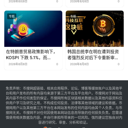
2026年8月8日
0
2026年8月8日
0
专题
专题
在特朗普贸易政策影响下，
韩国总统李在明在遭到投资
KOSPI 下跌 5.1%，而
者强烈反对后下令重新审查
KOSDAQ 飙升 10.98%。
ISA 改革
2026年8月8日
0
2026年8月8日
0
免责声明：币搜网超链接、相关应用程序、论坛、博客等媒体账户以及其他平
台和用户发布的所有内容均来源于第三方平台及平台用户。币搜网对于网站及
其内容不作任何类型的保证，币搜网所有区块链相关数据以及其他内容资料仅
供用户学习及研究之用，不构成任何投资、法律等其他领域的建议和依据。币
搜网用户以及其他第三方平台在本网站发布的任何内容均由其个人负责，与币
搜网无关。币搜网不对任何因使用本网站信息而导致的任何损失负责。您需谨
慎使用相关数据及内容，并自行承担所带来的一切风险。强烈建议您独自对内
容进行研究、审查、分析和验证。