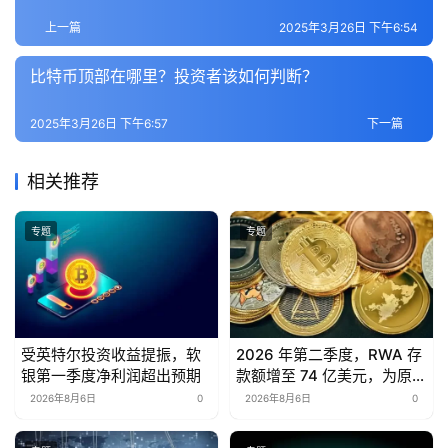
百
上一篇
2025年3月26日 下午6:54
科
比特币顶部在哪里？投资者该如何判断？
2025年3月26日 下午6:57
下一篇
相关推荐
专题
专题
受英特尔投资收益提振，软
2026 年第二季度，RWA 存
银第一季度净利润超出预期
款额增至 74 亿美元，为原来
的三倍，而去中心化金融
2026年8月6日
0
2026年8月6日
0
（DeFi）下降了 15%。