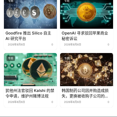
专题
专题
Goodfire 推出 Silico 自主
OpenAI 寻求驳回苹果商业
AI 研究平台
秘密诉讼
2026年8月6日
0
2026年8月6日
0
专题
专题
犹他州法官驳回 Kalshi 的禁
韩国制药公司因并购造成损
令申请，维护州赌博法规
失，更换被收购子公司的首
席执行官
2026年8月6日
0
2026年8月6日
0