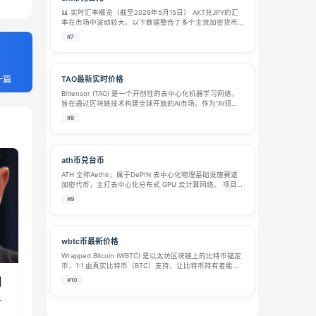
📊 实时汇率概览（截至2026年5月15日） AKT兑JPY的汇
率在市场中波动较大。以下数据整合了多个主流加密货币
平台的最新报价，由于市场波动，不同平台之间存在一定
#7
差异： 1 AKT 兑换 JPY 汇率 数据来源 / 更新时间 最低价
¥7…
一篇
TAO最新实时价格
Bittensor (TAO) 是一个开创性的去中心化机器学习网络，
旨在通过区块链技术构建全球开放的AI市场。作为”AI领域
的比特币”，TAO采用独特的激励机制，将全球计算资源和
#8
机器学习模型连接起来，创造了一个去中心…
ath币兑台币
ATH 全称Aethir，属于DePIN 去中心化物理基础设施赛道
加密代币，主打去中心化分布式 GPU 云计算网络。 项目
定位 搭建分布式算力网络，整合全球闲置 GPU 资源，面
#9
向 AI 运算、云端游戏、实时渲染、企业算力需求提供低成
本算力…
wbtc币最新价格
Wrapped Bitcoin (WBTC) 是以太坊区块链上的比特币锚定
币，1:1 由真实比特币（BTC）支持，让比特币持有者能在
以太坊生态中使用BTC进行DeFi、NFT交易和其他智能合
月
#10
约操作。 WBTC 由去中心化自治组织（DAO）管…
何