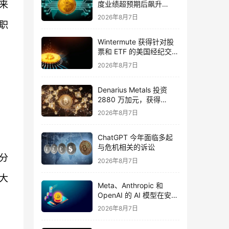
来
度业绩超预期后飙升
16%，华尔街将目标价上
2026年8月7日
调至 355 美元
职
Wintermute 获得针对股
票和 ETF 的美国经纪交易
商资格
2026年8月7日
Denarius Metals 投资
2880 万加元，获得
Copper Giant Resources
2026年8月7日
15.6% 的股份
ChatGPT 今年面临多起
与危机相关的诉讼
分
2026年8月7日
大
Meta、Anthropic 和
OpenAI 的 AI 模型在安全
测试期间入侵外部组织
2026年8月7日