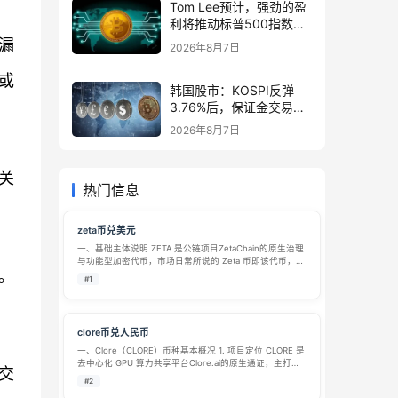
Tom Lee预计，强劲的盈
利将推动标普500指数在
8月前升至8,000点
漏
2026年8月7日
或
韩国股市：KOSPI反弹
3.76%后，保证金交易激
增1万亿韩元
2026年8月7日
关
热门信息
zeta币兑美元
一、基础主体说明 ZETA 是公链项目ZetaChain的原生治理
与功能型加密代币，市场日常所说的 Zeta 币即该代币，依
。
托主打全链互通的一层公链 ZetaChain 发行，定位为跨链
#1
生态核心流通媒介，可在主流加密交易平台完成 ZETA …
clore币兑人民币
一、Clore（CLORE）币种基本概况 1. 项目定位 CLORE 是
去中心化 GPU 算力共享平台Clore.ai的原生通证，主打
交
P2P 闲置 GPU 资源撮合交易，对接算力供给方与需求方，
#2
算力可用于 AI 模型训练、视频 3D 渲染…