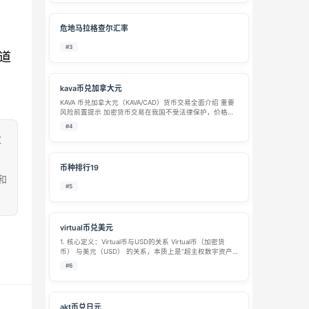
危地马拉格查尔汇率
#3
道
kava币兑加拿大元
KAVA 币兑加拿大元（KAVA/CAD）货币交易全面介绍 重要
风险前置提示 加密货币交易在我国不受法律保护，价格波
动极大、存在平台跑路、合约漏洞、各国监管禁令等多重
#4
风险；加拿大对加密资产交易实施严格监管，普通投资者
致
参与 KAVA 兑换加元…
币种排行19
和
#5
virtual币兑美元
1. 核心定义：Virtual币与USD的关系 Virtual币（加密货
币） 与美元（USD） 的关系，本质上是“超主权数字资产”
与“国家主权信用货币”之间的汇率博弈。 比特币（BTC）/
#6
以太坊（ETH）等：它们兑美元的价格反映的是市场共…
akt币兑日元