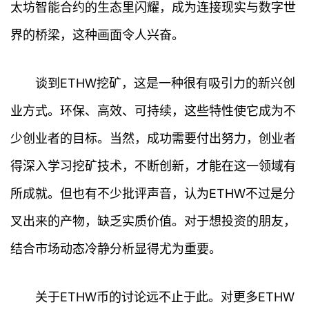
太坊智能合约的生态里闪耀，成为连接现实与数字世
首
界的桥梁，这种画面令人兴奋。
页
行
谈到ETHW挖矿，这是一种很有吸引力的新兴创
情
业方式。环保、高效、可持续，这些特性使它成为不
快
少创业者的目标。当然，成功需要付出努力，创业者
讯
得深入学习挖矿技术，不断创新，才能在这一领域有
专
所成就。但也有不少批评声音，认为ETHW不过是分
题
叉出来的产物，缺乏实质价值。对于想投资的朋友，
百
结合市场动态冷静分析显得尤为重要。
科
关于ETHW币的讨论远不止于此。对更多ETHW