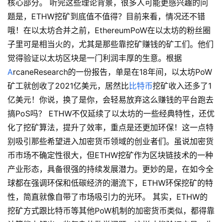
核心部分。 听完这些理论背景，很多人可能更感兴趣的问
题是，ETHW挖矿到底值不值得？目前来看，情况还不错
哦！在以太坊合并之前，EthereumPoW在以太坊的粉丝圈
子里可是相当火的，尤其是那些靠挖矿赚钱的矿工们。他们
觉得验证以太坊区块是一门利润丰厚的生意。根据
A
rcaneResearch的一份报告，单是在18年间，以太坊PoW
矿工就创收了2021亿美元，居然比
比特币
挖矿收入还多了1
亿美元！你说，换了是你，会轻易放弃这么赚钱的平台跑去
搞PoS吗？ ETHW不仅延续了以太坊的一些经典特性，还优
化了挖矿算法，提升了效率，重点是还更加环保！这一点特
别吸引那些希望进入加密货币领域的创业者们。虽说加密货
币市场不确定性很大，但ETHW挖矿作为区块链技术的一种
产业形态，具备很强的持续发展潜力。更妙的是，在如今全
球都在强调环保和低碳经济的潮流下，ETHW环保挖矿的特
性，简直就像自带了市场吸引力的光环。 其实，ETHW的
挖矿方式跟比特币等其他PoW机制的加密货币类似，都得靠