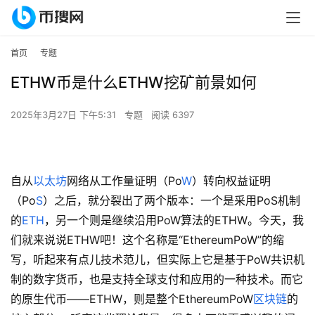
首页
专题
ETHW币是什么ETHW挖矿前景如何
2025年3月27日 下午5:31
专题
阅读 6397
自从
以太坊
网络从工作量证明（Po
W
）转向权益证明
（Po
S
）之后，就分裂出了两个版本：一个是采用PoS机制
的
ETH
，另一个则是继续沿用PoW算法的ETHW。今天，我
们就来说说ETHW吧！这个名称是“EthereumPoW”的缩
写，听起来有点儿技术范儿，但实际上它是基于PoW共识机
制的数字货币，也是支持全球支付和应用的一种技术。而它
的原生代币——ETHW，则是整个EthereumPoW
区块链
的