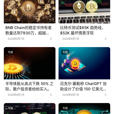
BNB Chain的稳定币持有者
比特币测试$65K 趋势线，
数量达到7930万，超越
$52K 最坏情景浮现
Tron
2026年8月7日
0
2026年8月7日
0
专题
专题
半导体股从高点下跌 50% 之
迈克尔·塞勒称 ChatGPT 协
际，散户投资者纷纷买入。
助设计了价值 150 亿美元的
比特币支持型股票
2026年8月7日
0
2026年8月7日
0
专题
专题