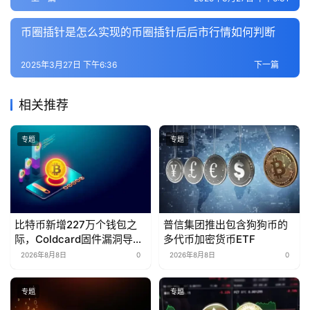
币圈插针是怎么实现的币圈插针后后市行情如何判断
2025年3月27日 下午6:36
下一篇
相关推荐
专题
专题
比特币新增227万个钱包之
普信集团推出包含狗狗币的
际，Coldcard固件漏洞导致
多代币加密货币ETF
1.16亿美元资金流失
2026年8月8日
0
2026年8月8日
0
专题
专题