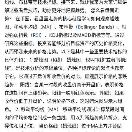
均线、布林带等技术指标。接下来，就让我来为大家详细讲
解这些看盘技巧，助你更好地把握趋势。 怎么看盘面走
势？ 在币圈，看盘面走势的核心就是学习如何观察蜡烛
图、移动平均线（M
A
）、布林带（
B
ollinger Bands）、相
对强弱指数（R
S
I）、KDJ指标以及MACD指标等等。通过
研究这些指标，投资者能够分析目标资产的历史价格变化，
从而预测未来的价格走势。以下是其中一些重要技术指标的
具体介绍： 1. 蜡烛图（K线） 蜡烛图，也叫“K线”或者“阴阳
线”，是技术分析的基础单位，各种指标理论的起点也都基
于它。它通过开盘价和收盘价的对比，直观展示价格的涨跌
趋势： 阳线：当某一时段的收盘价高于开盘价，表明价格
在这期间有上涨趋势。阳线一般用红色表示。 阴线：如果
收盘价低于开盘价，说明价格下跌，这时蜡烛图显示为绿
色。 2. 移动平均线（MA） 移动平均线通过计算某段时间
内的平均价格绘制成一条曲线，用以判断趋势的转折点、支
撑位和阻力位： 当价格线（蜡烛线）位于MA上方并紧贴