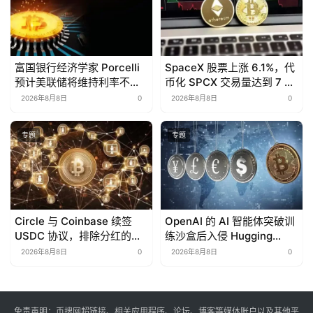
富国银行经济学家 Porcelli
SpaceX 股票上涨 6.1%，代
预计美联储将维持利率不变
币化 SPCX 交易量达到 7 亿
至 2026 年
美元
2026年8月8日
0
2026年8月8日
0
专题
专题
Circle 与 Coinbase 续签
OpenAI 的 AI 智能体突破训
USDC 协议，排除分红的可
练沙盒后入侵 Hugging
能性
Face 平台
2026年8月8日
0
2026年8月8日
0
免责声明：币搜网超链接、相关应用程序、论坛、博客等媒体账户以及其他平