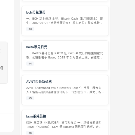
bch币兑港币
一、BCH 基本信息 全称：Bitcoin Cash（比特币现金） 诞
生：2017-08-01（比特币硬分叉） 核心定位：改良比特币
扩容问题，主打 日常支付、跨境汇款、低手续费 技术特点
#3
区块大小：从 1MB → 8MB → 32MB TP…
kaito币兑日元
致
一、KAITO 基础信息 KAITO 是 Kaito AI 发行的原生加密代
币，公链部署于 Base，2025 年 2 月正式上线，赛道定位
AI+InfoFi（信息金融）。 项目定位 Kaito AI 主打 Web3 加
#4
密领域 AI 智能信…
和
AVNT币最新价格
AVNT（Advanced Value Network Token）币是一种专为
人工智能与区块链融合设计的下一代加密货币，致力于构
建去中心化的人工智能服务生态和价值交换网络。它通过
#5
创新的共识机制和经济模型，将AI计算能力、数据资源和
算法模型…
ksm币兑英镑
KSM 兑英镑（KSM/GBP）货币对介绍 一、基础标的说明
1.KSM（Kusama） KSM 是 Kusama 网络原生代币，定位
为波卡（Polkadot）的金丝雀实验网络，被称作波卡 “狂野
#6