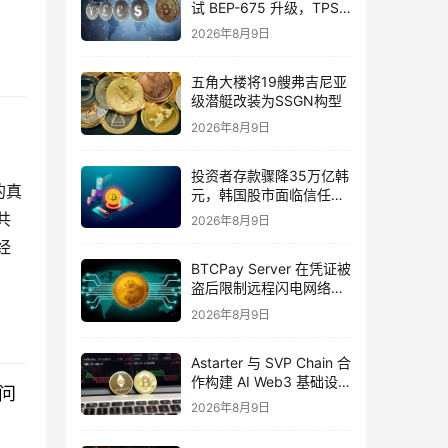
试 BEP-675 升级，TPS
提升 88%
2026年8月9日
五角大楼将19艘弗吉尼亚
级潜艇改装为SSGN构型
2026年8月9日
投资者存款骤降35万亿韩
的真
元，韩国股市面临信任危
机
共
2026年8月9日
经
BTCPay Server 在凭证被
盗后限制远程闪电网络访
问
2026年8月9日
Astarter 与 SVP Chain 合
作构建 AI Web3 基础设
问
施
2026年8月9日