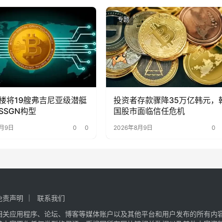
专题
楼将19艘弗吉尼亚级潜艇
投资者存款骤降35万亿韩元，
SSGN构型
国股市面临信任危机
8月9日
0
0
2026年8月9日
0
免责声明
联系我们
相关应用程序、论坛、博客等媒体账户以及其他平台和用户发布的所有内