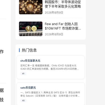
韩国股市：半导体波动促
使下半年采取多元化策略
2026年8月9日
Few and Far 创始人因
$10M NFT 市场欺诈案被
起诉
2026年8月9日
热门信息
作
chz币兑加拿大元
实时汇率一览 根据最新数据，Chiliz (CHZ) 与加拿大元
(CAD) 的汇率波动较为频繁。截至2026年4月20日的数据
显示，两者兑换比例大致如下： 方向 汇率 反向汇率 1
#1
CHZ 兑 CAD ≈ 0.0586 CAD 1 CA…
sats币兑欧元
据
一、SATS 基础定义 1. 两种主流 SATS 区分 1）原生比特币
单位 Satoshi（日常简称 SATS / 聪） 比特币最小计价单
技
位，1 BTC=100000000 SATS，取名自比特币创始人中本
#2
聪，仅为比特币拆分计量单位，并非独…