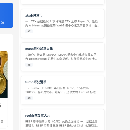
表亲”，采用 Substrate 框架搭建，…
ztx币兑港币
一、ZTX 基础概况 1. 项目背景 ZTX 全称 ZepetoX，是依
一篇
托 Arbitrum 公链搭建的 Web3 去中心化元宇宙项目，由
ZEPETO 与 Jump Crypto 联合投资孵化，主打虚拟形象社
#7
交、链上土地经营、GameFi…
mana币兑加拿大元
1. 简介：什么是 MANA？ MANA 是去中心化虚拟现实平
台 Decentraland 的原生加密货币。与传统游戏中的“金币”
不同，MANA 是一种基于以太坊区块链的 ERC-20 代币，
#8
持有者对其拥有真正的数字所有权。 Decentr…
turbo币兑港币
一、Turbo（TURBO）基础信息 Turbo，代币代码
TURBO，俗称涡轮币、蟾蜍币，是以太坊 ERC-20 标准的
AI 叙事迷因币 (Meme Coin)。 诞生背景 2023 年上线，起
#9
源一场知名实验：创作者仅花费 69 美元预…
币
reef币兑加拿大元
0
REEF 币与加拿大元（CAD）兑换全面介绍 一、基础主体
说明 1、REEF 币基础概况 REEF 是Reef Chain 公链原生通
证，项目早期依托波卡 Substrate 框架搭建，最初定位多