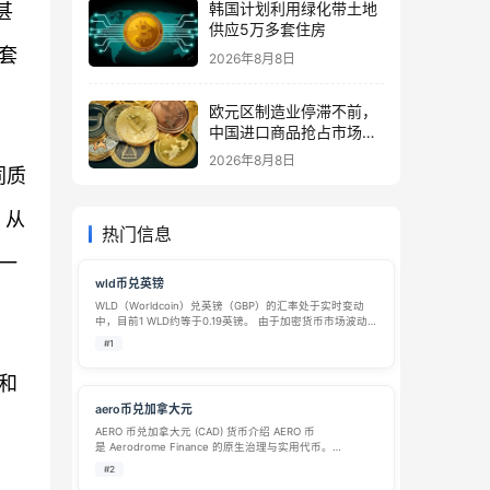
韩国计划利用绿化带土地
甚
供应5万多套住房
套
2026年8月8日
欧元区制造业停滞不前，
中国进口商品抢占市场份
额
2026年8月8日
同质
，从
热门信息
一
wld币兑英镑
WLD（Worldcoin）兑英镑（GBP）的汇率处于实时变动
中，目前1 WLD约等于0.19英镑。 由于加密货币市场波动
剧烈，具体汇率请务必以交易平台的实时数据为准。 💷 当
#1
前汇率概览 (2026年数据) 以下是根据近期市场数据整理的
WL…
和
aero币兑加拿大元
AERO 币兑加拿大元 (CAD) 货币介绍 AERO 币
是 Aerodrome Finance 的原生治理与实用代币。
Aerodrome Finance 是建立在 Base 网络（由 Coinbase
#2
推出的以太坊 Layer-2 扩容方…