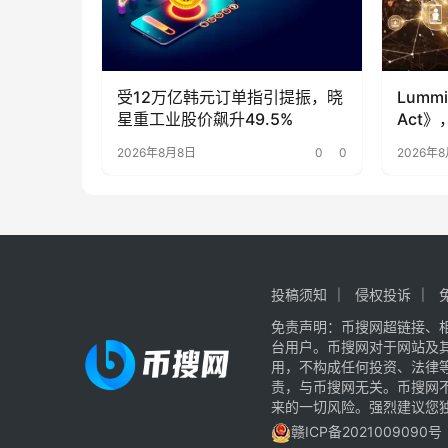
受12万亿韩元订单指引提振，晓
Lumm
星重工业股价飙升49.5%
Act
2026年8月8日
0
0
2026年
投稿须知
侵权投诉
免责声明：币搜网超链接、
台用户。币搜网对于网站及
用，不构成任何投资、法律
责，与币搜网无关。币搜网
来的一切风险。强烈建议您
赣ICP备2021009090号