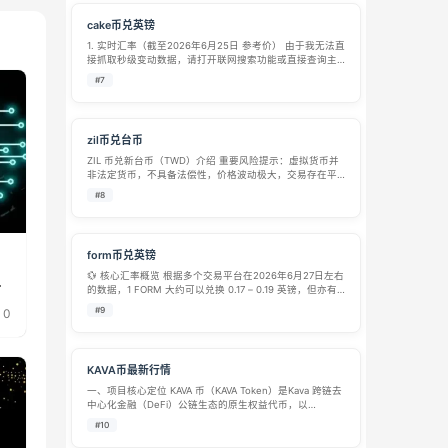
cake币兑英镑
1. 实时汇率（截至2026年6月25日 参考价） 由于我无法直
接抓取秒级变动数据，请打开联网搜索功能或直接查询主
流交易平台（如Binance、CoinGecko）获取最新
#7
CAKE/GBP价格。通常逻辑：CAKE/GBP = CAKE/US…
zil币兑台币
ZIL 币兑新台币（TWD）介绍 重要风险提示：虚拟货币并
非法定货币，不具备法偿性，价格波动极大，交易存在平
台跑路、诈骗、资金冻结等多重风险；中国大陆严禁任何
#8
虚拟货币交易炒作，本文仅作信息科普，不构成任何投资
建议。 一、标的基础介绍 ZIL…
form币兑英镑
💱 核心汇率概览 根据多个交易平台在2026年6月27日左右
升
的数据，1 FORM 大约可以兑换 0.17 – 0.19 英镑，但亦有
平台显示价格远高于此区间。具体情况如下： Bitget 平
#9
0
台：显示 1 FORM = 0.171…
KAVA币最新行情
一、项目核心定位​ KAVA 币（KAVA Token）是Kava 跨链去
中心化金融（DeFi）公链生态的原生权益代币，以
“Cosmos-EVM 双生态融合 + 全品类金融服务” 为核心方
#10
向，致力于构建 “连接主流公链资产、一站式 DeF…