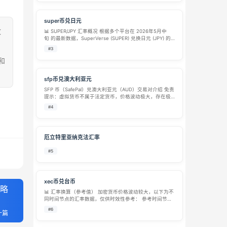
super币兑日元
致
📊 SUPER/JPY 汇率概况 根据多个平台在 2026年5月中
旬 的最新数据，SuperVerse (SUPER) 兑换日元 (JPY) 的
价格大约在 20 JPY 到 21 JPY 之间浮动。 以下是不同平台
#3
提供的具体参考汇率： 数据…
和
sfp币兑澳大利亚元
SFP 币（SafePal）兑澳大利亚元（AUD）交易对介绍 免责
提示：虚拟货币不属于法定货币，价格波动极大，存在极
高投资风险，本文仅作信息科普，不构成任何投资建议。
#4
一、基础标的介绍 SFP（SafePal） SFP 是 SafePal …
厄立特里亚纳克法汇率
#5
xec币兑台币
策略
📊 汇率换算（参考值） 加密货币价格波动较大，以下为不
同时间节点的汇率数据，仅供时效性参考： 参考时间节点
汇率参考 换算参考 来源/数据日期 近期实时 1 XEC ≈
#6
一篇
0.0002188 TWD 1 TWD ≈ 4,570 XEC WEE…