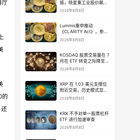
啡厅
振，晓星重工业股价飙升
49.5%
2026年8月8日
Lummis重申推动
《CLARITY Act》，参议
上
院投票推迟至9月
2026年8月8日
美
KOSDAQ 股票交易量在 7
月在 ETF 转变之际降至
11 个月低点
2026年8月8日
美
XRP 在 1.03 美元支撑位
附近交易，历史模式显示
0的
其具备反弹潜力
2026年8月8日
，还
KRX 不予对单一股票杠杆
ETF 进行加速审查
2026年8月8日