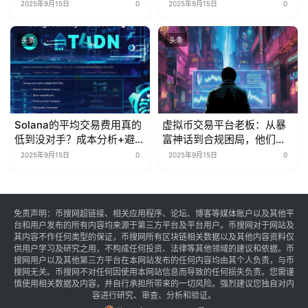
是“真·核心指标”
底经历告诉你
2025年9月15日
0
2025年9月15日
0
头条
头条
Solana的平均交易费用真的
虚拟币交易平台老板：从暴
低到没对手？成本分析+避坑
富神话到合规困局，他们的
指南来了
生存游戏变了？
2025年9月15日
0
2025年9月15日
0
免责声明：币搜网超链接、相关应用程序、论坛、博客等媒体账户以及其他平
台和用户发布的所有内容均来源于第三方平台及平台用户。币搜网对于网站及
其内容不作任何类型的保证，币搜网所有区块链相关数据以及其他内容资料仅
供用户学习及研究之用，不构成任何投资、法律等其他领域的建议和依据。币
搜网用户以及其他第三方平台在本网站发布的任何内容均由其个人负责，与币
搜网无关。币搜网不对任何因使用本网站信息而导致的任何损失负责。您需谨
慎使用相关数据及内容，并自行承担所带来的一切风险。强烈建议您独自对内
容进行研究、审查、分析和验证。