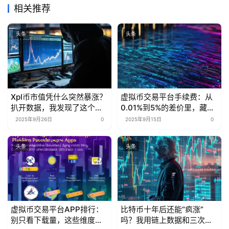
相关推荐
头条
头条
Xpl币市值凭什么突然暴涨？
虚拟币交易平台手续费：从
扒开数据，我发现了这个行
0.01%到5%的差价里，藏着
业秘密
多少被忽略的省钱密码？
2025年9月26日
0
2025年9月15日
0
头条
头条
虚拟币交易平台APP排行：
比特币十年后还能“疯涨”
别只看下载量，这些维度才
吗？我用链上数据和三次抄