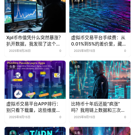
头条
头条
Xpl币市值凭什么突然暴涨？
虚拟币交易平台手续费：从
扒开数据，我发现了这个行
0.01%到5%的差价里，藏着
业秘密
多少被忽略的省钱密码？
2025年9月26日
0
2025年9月15日
0
头条
头条
虚拟币交易平台APP排行：
比特币十年后还能“疯涨”
别只看下载量，这些维度才
吗？我用链上数据和三次抄
是“真·核心指标”
底经历告诉你
2025年9月15日
0
2025年9月15日
0
头条
头条