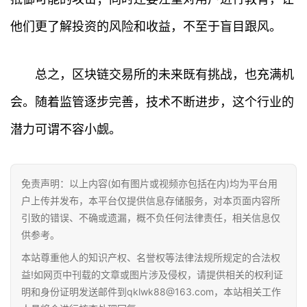
他们更了解投资的风险和收益，不至于盲目跟风。
首
页
总之，区块链交易所的未来既有挑战，也充满机
行
情
会。随着监管逐步完善，技术不断进步，这个行业的
潜力可谓不容小觑。
快
讯
免责声明：以上内容(如有图片或视频亦包括在内)均为平台用
专
户上传并发布，本平台仅提供信息存储服务，对本页面内容所
题
引致的错误、不确或遗漏，概不负任何法律责任，相关信息仅
供参考。
百
本站尊重他人的知识产权、名誉权等法律法规所规定的合法权
科
益!如网页中刊载的文章或图片涉及侵权，请提供相关的权利证
明和身份证明发送邮件到qklwk88@163.com，本站相关工作