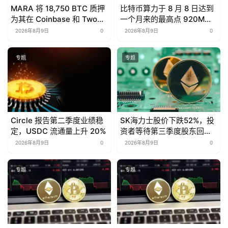
MARA 将 18,750 BTC 质押
比特币算力于 8 月 8 日达到
为其在 Coinbase 和 Two
一个月来的最高点 920M
Prime 的$600M 笔比特币
TH/s。
2026年8月9日
0
2026年8月9日
0
支持贷款的抵押品
专题
专题
Circle 报告第二季度业绩稳
SK海力士股价下跌52%，投
定，USDC 流通量上升 20%
资者等待第三季度股东回报
计划
2026年8月9日
0
2026年8月9日
0
专题
专题