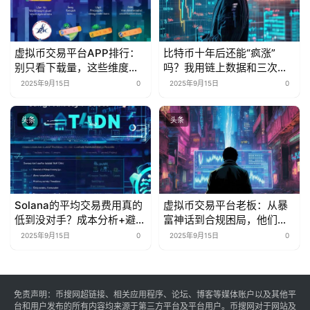
虚拟币交易平台APP排行：
比特币十年后还能“疯涨”
别只看下载量，这些维度才
吗？我用链上数据和三次抄
是“真·核心指标”
底经历告诉你
2025年9月15日
0
2025年9月15日
0
头条
头条
Solana的平均交易费用真的
虚拟币交易平台老板：从暴
低到没对手？成本分析+避坑
富神话到合规困局，他们的
指南来了
生存游戏变了？
2025年9月15日
0
2025年9月15日
0
免责声明：币搜网超链接、相关应用程序、论坛、博客等媒体账户以及其他平
台和用户发布的所有内容均来源于第三方平台及平台用户。币搜网对于网站及