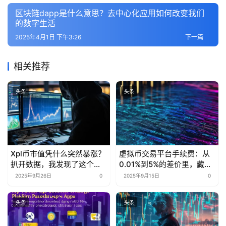
区块链dapp是什么意思？去中心化应用如何改变我们
的数字生活
2025年4月1日 下午3:26
下一篇
相关推荐
头条
头条
Xpl币市值凭什么突然暴涨？
虚拟币交易平台手续费：从
扒开数据，我发现了这个行
0.01%到5%的差价里，藏着
业秘密
多少被忽略的省钱密码？
2025年9月26日
0
2025年9月15日
0
头条
头条