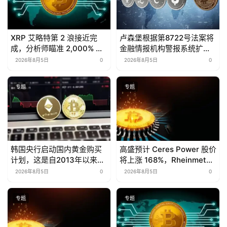
XRP 艾略特第 2 浪接近完
卢森堡根据第8722号法案将
成，分析师瞄准 2,000% 的
金融情报机构警报系统扩展
第 3 浪上涨
至加密货币交易所
2026年8月5日
0
2026年8月5日
0
专题
专题
韩国央行启动国内黄金购买
高盛预计 Ceres Power 股价
计划，这是自2013年以来的
将上涨 168%，Rheinmetall
首次
股价将上涨 102%
2026年8月5日
0
2026年8月5日
0
专题
专题