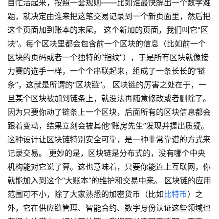
自忙活起来，按照一套规则——比如谁最快解出一个数学难
题，就决定由谁来把这笔交易记录到一个新页面里，然后把
这个页面加到账本的末尾。 这个新加的页面，我们叫它“区
块”。每个区块里都会包含前一个区块的信息（比如前一个
区块的页码或者一个独特的“指纹”），于是所有区块就像接
力赛的选手一样，一个个串联起来，组成了一条长长的“链
条”，这就是所谓的“区块链”。 区块链的厉害之处在于，一
旦某个区块被加到链条上，就没法再随意修改或者删除了。
因为只要你动了链条上一个区块，后面所有的区块信息都会
跟着变动，结果立刻会被其他“账房先生”发现并提出质疑。
这种设计让区块链特别安全可靠，是一种非常靠谱的方式来
记录交易。 更妙的是，区块链是分布式的，没有哪个中央
机构能对它说了算。这也意味着，只要你能连上互联网，你
就能加入到这个“大账本”的维护和交易中来。 区块链的应用
范围可不小，除了大家熟悉的加密货币（比如
比特币
）之
外，它在供应链管理、智能合约、数字身份认证这些领域也