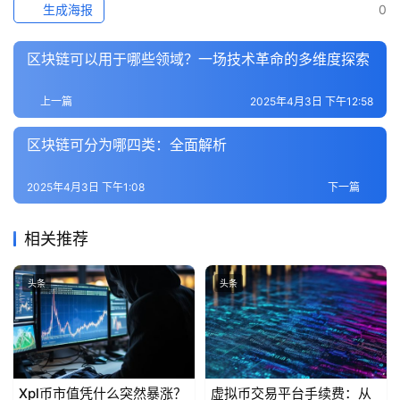
题
生成海报
0
区块链可以用于哪些领域？一场技术革命的多维度探索
百
科
上一篇
2025年4月3日 下午12:58
区块链可分为哪四类：全面解析
2025年4月3日 下午1:08
下一篇
相关推荐
头条
头条
Xpl币市值凭什么突然暴涨？
虚拟币交易平台手续费：从