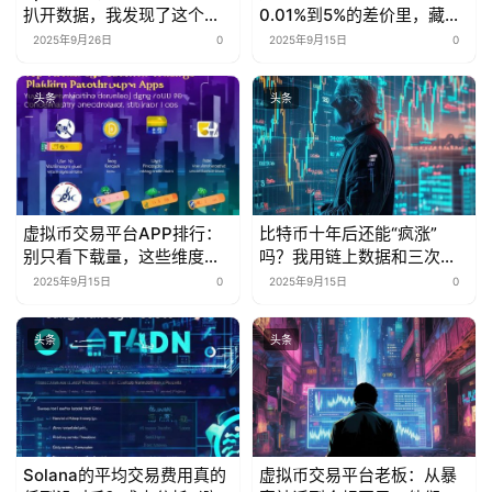
扒开数据，我发现了这个行
0.01%到5%的差价里，藏着
业秘密
多少被忽略的省钱密码？
2025年9月26日
0
2025年9月15日
0
头条
头条
虚拟币交易平台APP排行：
比特币十年后还能“疯涨”
别只看下载量，这些维度才
吗？我用链上数据和三次抄
是“真·核心指标”
底经历告诉你
2025年9月15日
0
2025年9月15日
0
头条
头条
Solana的平均交易费用真的
虚拟币交易平台老板：从暴