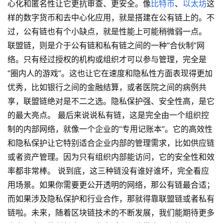
心化和匿名性让它更抗审查、更安全。像
比特币
、
以太坊
这
样的数字货币和去中心化应用，就是搭建在公有链上的。不
过，公有链也有个小缺点，就是性能上可能稍微弱一点。
联盟链，则是介于公有链和私有链之间的一种“合伙制”网
络。只有经过授权的机构或组织才可以参与管理，完全是
“圈内人的游戏”。这也让它在速度和隐私性方面表现得更加
优秀，比如银行之间的金融结算，或者医院之间的病例共
享，联盟链绝对是不二之选。隐私保护强、安全性高，是它
的最大亮点。 最后来说说私有链，这是完全由一个组织控
制的内部网络，就像一个企业的“专用记账本”。它的高效性
和隐私保护让它特别适合企业内部的管理需求，比如供应链
或者资产管理。因为只有组织内部能访问，它的安全性和效
率都非常棒。 说到底，这三种链没有谁好谁坏，完全看应
用场景。如果你需要更公开透明的网络，那公有链最合适；
而如果涉及隐私保护和行业合作，那就得靠联盟链或者私有
链啦。未来，随着区块链技术的不断发展，我们能期待更多