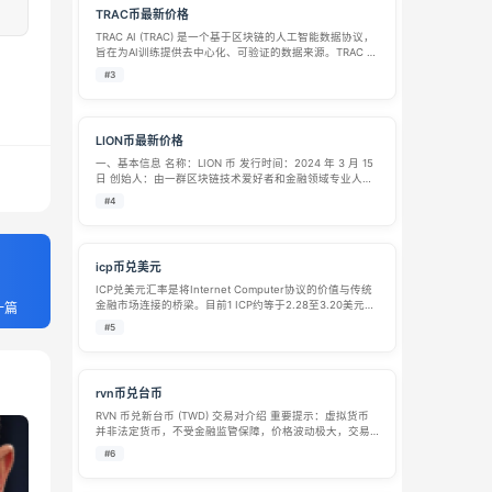
TRAC币最新价格
TRAC AI (TRAC) 是一个基于区块链的人工智能数据协议，
旨在为AI训练提供去中心化、可验证的数据来源。TRAC 通
过智能合约和加密技术，确保数据的真实性、透明性和可
#3
追溯性，解决AI行业面临的数据造假、版权争议和中心化
垄断等问题。 …
LION币最新价格
一、基本信息​ 名称：LION 币​ 发行时间：2024 年 3 月 15
日​ 创始人：由一群区块链技术爱好者和金融领域专业人士
共同创立，团队核心成员具备多年区块链开发经验和金融
#4
市场运营经验，注重匿名性，暂未公开具体个人信息。​ 所
属区块…
icp币兑美元
ICP兑美元汇率是将Internet Computer协议的价值与传统
金融市场连接的桥梁。目前1 ICP约等于2.28至3.20美元，
一篇
价格受市场供需、技术发展和宏观环境多重因素影响。以
#5
下是核心数据汇总： 项目 详细信息 当前价格 约 $2.…
rvn币兑台币
RVN 币兑新台币 (TWD) 交易对介绍 重要提示：虚拟货币
并非法定货币，不受金融监管保障，价格波动极大，交易
存在极高风险，本文仅作资讯科普，不构成任何投资建
#6
议。 一、标的基础介绍 RVN（Ravencoin，渡鸦币） RVN
是基于比特…