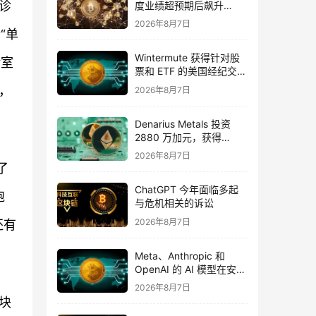
诊
度业绩超预期后飙升
16%，华尔街将目标价上
2026年8月7日
调至 355 美元
“单
Wintermute 获得针对股
验室
票和 ETF 的美国经纪交易
商资格
，
2026年8月7日
Denarius Metals 投资
2880 万加元，获得
Copper Giant Resources
2026年8月7日
15.6% 的股份
了
ChatGPT 今年面临多起
跑
与危机相关的诉讼
2026年8月7日
还有
Meta、Anthropic 和
OpenAI 的 AI 模型在安全
测试期间入侵外部组织
2026年8月7日
块