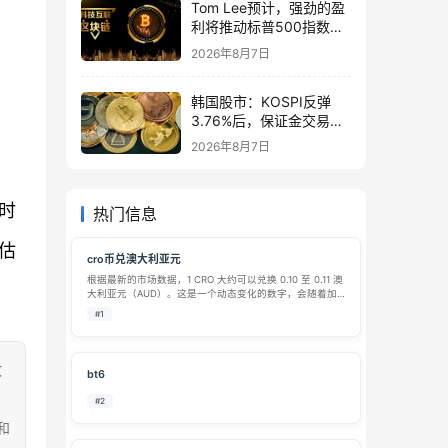
Tom Lee预计，强劲的盈
利将推动标普500指数在
8月前升至8,000点
2026年8月7日
韩国股市：KOSPI反弹
3.76%后，保证金交易激
增1万亿韩元
2026年8月7日
时
热门信息
估
cro币兑澳大利亚元
根据最新的市场数据，1 CRO 大约可以兑换 0.10 至 0.11 澳
大利亚元（AUD）。这是一个动态变化的数字，会随着加
密货币市场的波动而实时涨跌。 💱 实时兑换价格参考
#1
CRO（Cronos）兑换澳元（AUD）的价格在不同平台上会
略有…
致
bt6
#2
和