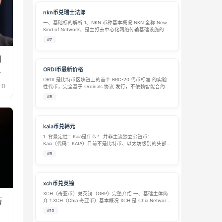
nkn币兑瑞士法郎
一、基础标的解析 1、NKN 币种基本概况 NKN 全称 New
Kind of Network，是主打去中心化网络传输基础设施的公
链原生代币，项目 2018 年启动研发，2019 年 7 月主网正
#7
式上线，核心定位为去中心化 P2P 带宽共…
月
何
ORDI币最新价格
ORDI 是比特币区块链上的首个 BRC-20 代币标准 的实验
0
性代币，完全基于 Ordinals 协议 发行，不依赖智能合约或
侧链。作为比特币生态的创新资产，ORDI 的诞生标志着比
#8
特币网络在 同质化代币发行 领域的突破，引发了市场
对 比…
kaia币兑韩元
1. 背景定性：Kaia是什么？ 并非主流独立公链币：
Kaia（代码：KAIA）目前不是比特币、以太坊级别的头部
资产，也不是韩国法定的数字货币。它多出现在小型交易
#9
所或去中心化金融（DeFi）项目的生态代币中，流动性相
对有限。 命名易混淆：请…
xch币兑英镑
XCH（奇亚币）兑英镑（GBP）完整介绍 一、基础主体简
万
介 1.XCH（Chia 奇亚币）基本概况 XCH 是 Chia Network
公链的原生代币，由 BT 下载协议 BitTorrent 创始人布拉
#10
姆・科恩打造，2021 年 3 月…