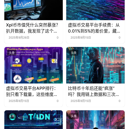
Xpl币市值凭什么突然暴涨？
虚拟币交易平台手续费：从
扒开数据，我发现了这个行
0.01%到5%的差价里，藏着
业秘密
多少被忽略的省钱密码？
2025年9月26日
0
2025年9月15日
0
头条
头条
虚拟币交易平台APP排行：
比特币十年后还能“疯涨”
别只看下载量，这些维度才
吗？我用链上数据和三次抄
是“真·核心指标”
底经历告诉你
2025年9月15日
0
2025年9月15日
0
头条
头条