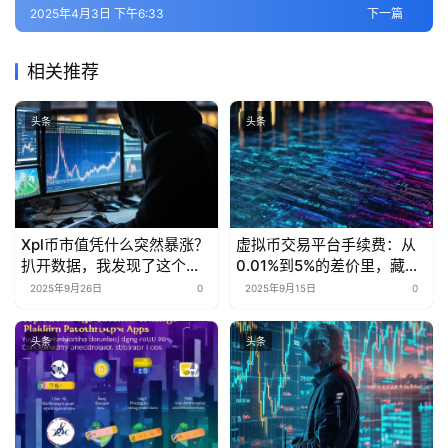
2025年4月3日 下午6:33
下一篇
相关推荐
头条
头条
Xpl币市值凭什么突然暴涨？
虚拟币交易平台手续费：从
扒开数据，我发现了这个行
0.01%到5%的差价里，藏着
业秘密
多少被忽略的省钱密码？
2025年9月26日
0
2025年9月15日
0
头条
头条