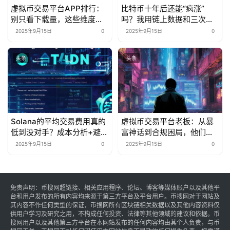
虚拟币交易平台APP排行：
比特币十年后还能“疯涨”
别只看下载量，这些维度才
吗？我用链上数据和三次抄
是“真·核心指标”
底经历告诉你
2025年9月15日
0
2025年9月15日
0
头条
头条
Solana的平均交易费用真的
虚拟币交易平台老板：从暴
低到没对手？成本分析+避坑
富神话到合规困局，他们的
指南来了
生存游戏变了？
2025年9月15日
0
2025年9月15日
0
免责声明：币搜网超链接、相关应用程序、论坛、博客等媒体账户以及其他平
台和用户发布的所有内容均来源于第三方平台及平台用户。币搜网对于网站及
其内容不作任何类型的保证，币搜网所有区块链相关数据以及其他内容资料仅
供用户学习及研究之用，不构成任何投资、法律等其他领域的建议和依据。币
搜网用户以及其他第三方平台在本网站发布的任何内容均由其个人负责，与币